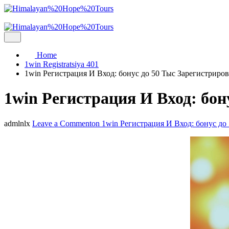
Home
1win Registratsiya 401
1win Регистрация И Вход: бонус до 50 Тыс Зарегистрир
1win Регистрация И Вход: бо
admlnlx
Leave a Comment
on 1win Регистрация И Вход: бонус д