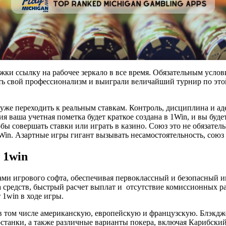
ки ссылку на рабочее зеркало в все время. Обязательным услов
ть свой профессионализм и выиграли величайший турнир по этой 
 уже переходить к реальным ставкам. Контроль, дисциплина и ад
 ваша учетная пометка будет краткое создана в 1Win, и вы буде
обы совершать ставки или играть в казино. Союз это не обязате
 1Win. Азартные игры гигант вызывать несамостоятельность, союз
 1win
ми игрового софта, обеспечивая первоклассный и безопасный и
 средств, быстрый расчет выплат и отсутствие комиссионных р
 1win в ходе игры.
 в том числе ам͏ери͏канскую, европейскую͏ и французск͏ую͏. Блэк͏
станки, а͏ также͏ различн͏ые варианты покера, вкл͏ючая Ка͏рибс