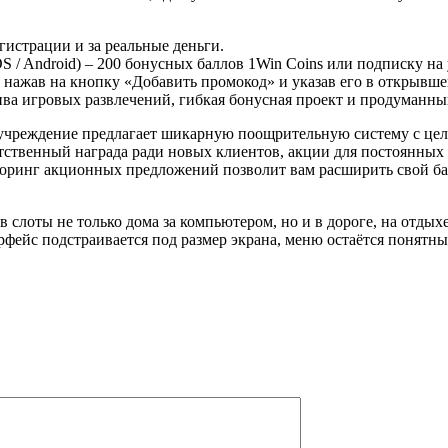
гистрации и за реальные деньги.
S / Android) – 200 бонусных баллов 1Win Coins или подписку на 
 нажав на кнопку «Добавить промокод» и указав его в открывше
ива игровых развлечений, гибкая бонусная проект и продуманны
е учреждение предлагает шикарную поощрительную систему с цел
етственный награда ради новых клиентов, акции для постоянных
иторинг акционных предложений позволит вам расширить свой б
слоты не только дома за компьютером, но и в дороге, на отдыхе
фейс подстраивается под размер экрана, меню остаётся понятны