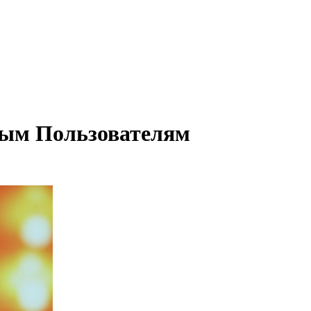
нным Пользователям