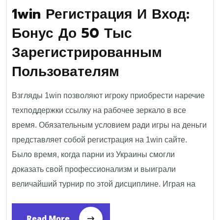
Регистрация
1win Регистрация И Вход:
И
Вход:
Бонус До 50 Тыс
бонус
до
50
Зарегистрированным
Тыс
Зарегистрированным
Пользователям
Пользователям
Взгляды 1win позволяют игроку приобрести наречие
техподдержки ссылку на рабочее зеркало в все
время. Обязательным условием ради игры на деньги
представляет собой регистрация на 1win сайте.
Было время, когда парни из Украины смогли
доказать свой профессионализм и выиграли
величайший турнир по этой дисциплине. Играя на
Read More