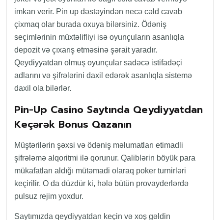
imkan verir. Pin up dəstəyindən necə cəld cavab
çixmaq olar burada oxuya bilərsiniz. Ödəniş
seçimlərinin müxtəlifliyi isə oyunçuların asanlıqla
depozit və çıxarış etməsinə şərait yaradır.
Qeydiyyatdan olmuş oyunçular sadəcə istifadəçi
adlarını və şifrələrini daxil edərək asanlıqla sistemə
daxil ola bilərlər.
Pin-Up Casino Saytında Qeydiyyatdan
Keçərək Bonus Qazanın
Müştərilərin şəxsi və ödəniş məlumatları etimadli
şifrələmə alqoritmi ilə qorunur. Qaliblərin böyük para
mükafatları aldığı mütəmadi olaraq poker turnirləri
keçirilir. O da düzdür ki, hələ bütün provayderlərdə
pulsuz rejim yoxdur.
Saytımızda qeydiyyatdan keçin və xoş gəldin