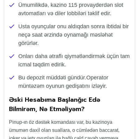
Ümumilikdə, kazino 115 provayderdən slot
avtomatları və diler lobbiləri təklif edir.
Usta oyunçular onu aldıqdan sonra ibtidai bir
neçə saat ərzində oynamağı məsləhət
görürlər.
Onları daha ətraflı qiymətləndirmək üçün tam
icmal təqdim edirik.
Bu depozit müddəti gündür.Operator
müntəzəm oyunun gedişatını izləyir.
Əski Hesabıma Başlanğıc Edə
Bilmirəm, Nə Etməliyəm?
Pinup-ın öz dəstək komandası var, bu kazinoya
ümumən daxil olan suallara, o cümlədən baccarat,
joker və jetx oyunları ilə bağlı cəld cavab verməyə