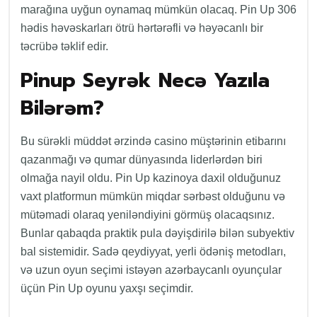
marağına uyğun oynamaq mümkün olacaq. Pin Up 306
hədis həvəskarları ötrü hərtərəfli və həyəcanlı bir
təcrübə təklif edir.
Pinup Seyrək Necə Yazıla
Bilərəm?
Bu sürəkli müddət ərzində casino müştərinin etibarını
qazanmağı və qumar dünyasında liderlərdən biri
olmağa nayil oldu. Pin Up kazinoya daxil olduğunuz
vaxt platformun mümkün miqdar sərbəst olduğunu və
mütəmadi olaraq yeniləndiyini görmüş olacaqsınız.
Bunlar qabaqda praktik pula dəyişdirilə bilən subyektiv
bal sistemidir. Sadə qeydiyyat, yerli ödəniş metodları,
və uzun oyun seçimi istəyən azərbaycanlı oyunçular
üçün Pin Up oyunu yaxşı seçimdir.