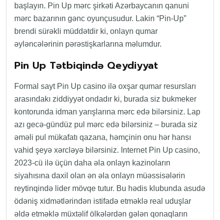
başlayın. Pin Up mərc şirkəti Azərbaycanın qanuni
mərc bazarının gənc oyunçusudur. Lakin “Pin-Up”
brendi sürəkli müddətdir ki, onlayn qumar
əyləncələrinin pərəstişkarlarına məlumdur.
Pin Up Tətbiqində Qeydiyyat
Formal sayt Pin Up casino ilə oxşar qumar resursları
arasındakı ziddiyyət ondadır ki, burada siz bukmeker
kontorunda idman yarışlarına mərc edə bilərsiniz. Lap
azı gecə-gündüz pul mərc edə bilərsiniz – burada siz
əməli pul mükafatı qazana, həmçinin onu hər hansı
vahid şeyə xərcləyə bilərsiniz. Internet Pin Up casino,
2023-cü ilə üçün daha əla onlayn kazinoların
siyahısına daxil olan ən əla onlayn müəssisələrin
reytinqində lider mövqe tutur. Bu hədis klubunda asudə
ödəniş xidmətlərindən istifadə etməklə real uduşlar
əldə etməklə müxtəlif ölkələrdən gələn qonaqların