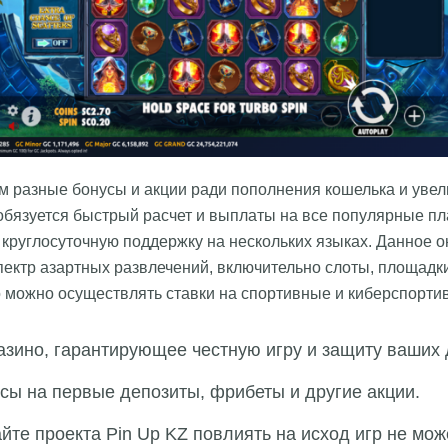
м разные бонусы и акции ради пополнения кошелька и уве
бязуется быстрый расчет и выплаты на все популярные пл
 круглосуточную поддержку на нескольких языках. Данное 
пектр азартных развлечений, включительно слоты, площадк
о можно осуществлять ставки на спортивные и киберспорти
азино, гарантирующее честную игру и защиту ваших 
сы на первые депозиты, фрибеты и другие акции.
те проекта Pin Up KZ повлиять на исход игр не мож