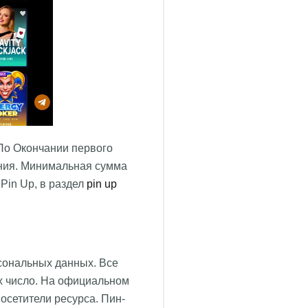
 По Окончании первого
ения. Минимальная сумма
Pin Up, в раздел
pin up
рсональных данных. Все
ых число. На официальном
посетители ресурса. Пин-