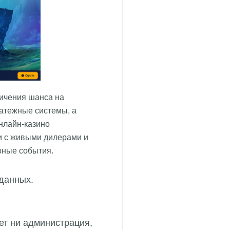
личения шанса на
атежные системы, а
онлайн-казино
и с живыми дилерами и
вные события.
данных.
ет ни администрация,