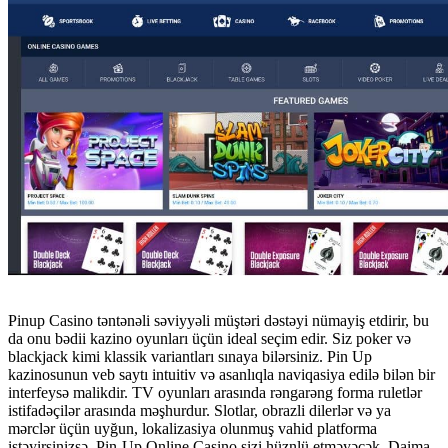
Pinup Casino təntənəli səviyyəli müştəri dəstəyi nümayiş etdirir, bu
da onu bədii kazino oyunları üçün ideal seçim edir. Siz poker və
blackjack kimi klassik variantları sınaya bilərsiniz. Pin Up
kazinosunun veb saytı intuitiv və asanlıqla naviqasiya edilə bilən bir
interfeysə malikdir. TV oyunları arasında rəngarəng forma ruletlər
istifadəçilər arasında məşhurdur. Slotlar, obrazli dilerlər və ya
mərclər üçün uyğun, lokalizasiya olunmuş vahid platforma
istəyirsinizsə, Pin-Up Online Casino sizi hüznlü etməyəcək. Daima