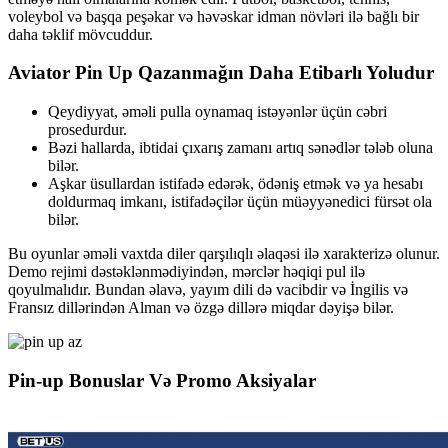
voleybol və başqa peşəkar və həvəskar idman növləri ilə bağlı bir
daha təklif mövcuddur.
Aviator Pin Up Qazanmağın Daha Etibarlı Yoludur
Qeydiyyat, əməli pulla oynamaq istəyənlər üçün cəbri
prosedurdur.
Bəzi hallarda, ibtidai çıxarış zamanı artıq sənədlər tələb oluna
bilər.
Aşkar üsullardan istifadə edərək, ödəniş etmək və ya hesabı
doldurmaq imkanı, istifadəçilər üçün müəyyənedici fürsət ola
bilər.
Bu oyunlar əməli vaxtda diler qarşılıqlı əlaqəsi ilə xarakterizə olunur.
Demo rejimi dəstəklənmədiyindən, mərclər həqiqi pul ilə
qoyulmalıdır. Bundan əlavə, yayım dili də vacibdir və İngilis və
Fransız dillərindən Alman və özgə dillərə miqdar dəyişə bilər.
Pin-up Bonuslar Və Promo Aksiyalar