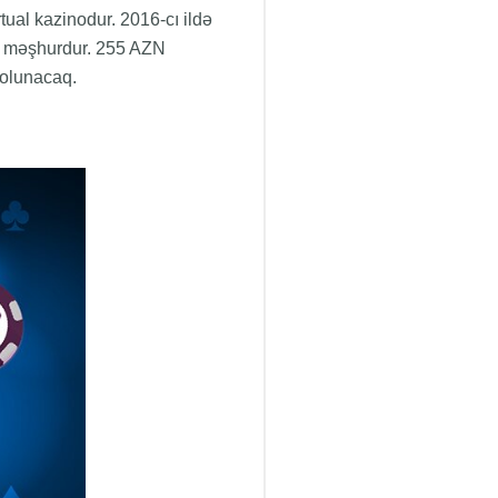
tual kazinodur. 2016-cı ildə
də məşhurdur. 255 AZN
 olunacaq.