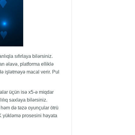
qla sıfırlaya bilərsiniz.
n əlavə, platforma elliklə
də işlətməyə macal verir. Pul
alar üçün isə x5-ə miqdar
lıq saxlaya bilərsiniz.
, həm də təzə oyunçular ötrü
PK yükləmə prosesini həyata