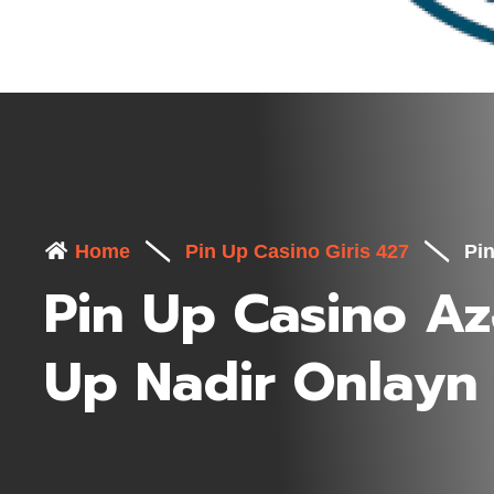
Home
Pin Up Casino Giris 427
Pin
Pin Up Casino Az
Up Nadir Onlayn