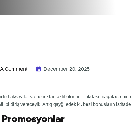
On
 A Comment
December 20, 2025
Pin
Up
Casino
Azərbaycan
Formal
dud aksiyalar və bonuslar təklif olunur. Linkdəki məqalədə pin-
Kazino
 bildiriş verəcəyik. Artıq qayğı edək ki, bəzi bonusların istifadəsi
Saytı
Pin-
 Promosyonlar
Up
Nadir
Onlayn