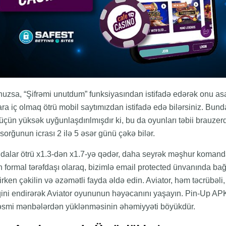
sa, “Şifrəmi unutdum” funksiyasından istifadə edərək onu asanlı
ra iç olmaq ötrü mobil saytımızdan istifadə edə bilərsiniz. Bunda
 üçün yüksək uyğunlaşdırılmışdır ki, bu da oyunları təbii brauzer
, sorğunun icrası 2 ilə 5 əsər günü çəkə bilər.
ndalar ötrü x1.3-dən x1.7-yə qədər, daha seyrək məşhur komand
 formal tərəfdaşı olaraq, bizimlə email protected ünvanında bağlı
rken çəkilin və əzəmətli fayda əldə edin. Aviator, həm təcrübəli
iqini endirərək Aviator oyununun həyəcanını yaşayın. Pin-Up A
t rəsmi mənbələrdən yüklənməsinin əhəmiyyəti böyükdür.