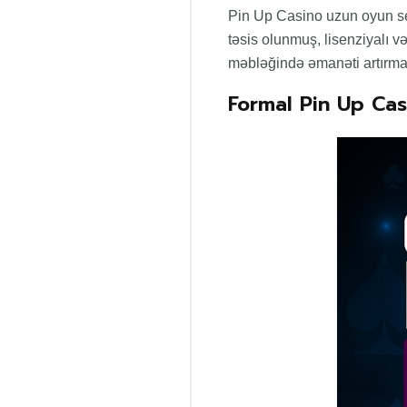
Pin Up Casino uzun oyun seçi
təsis olunmuş, lisenziyalı 
məbləğində əmanəti artırm
Formal Pin Up Cas