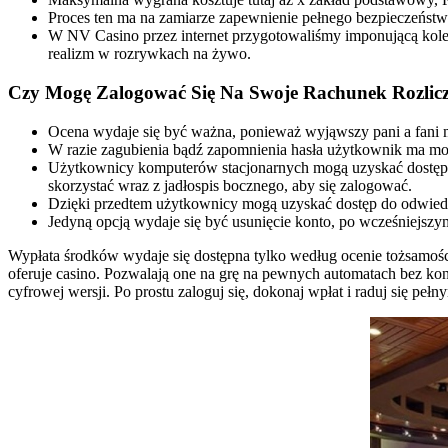
Proces ten ma na zamiarze zapewnienie pełnego bezpieczeństw
W NV Casino przez internet przygotowaliśmy imponującą kolekc
realizm w rozrywkach na żywo.
Czy Mogę Zalogować Się Na Swoje Rachunek Rozlicz
Ocena wydaje się być ważna, ponieważ wyjąwszy pani a fani
W razie zagubienia bądź zapomnienia hasła użytkownik ma mo
Użytkownicy komputerów stacjonarnych mogą uzyskać dostęp d
skorzystać wraz z jadłospis bocznego, aby się zalogować.
Dzięki przedtem użytkownicy mogą uzyskać dostęp do odwiedz
Jedyną opcją wydaje się być usunięcie konto, po wcześniejszy
Wypłata środków wydaje się dostępna tylko według ocenie tożsamości
oferuje сasino. Pozwalają one na grę na pewnych automatach bez k
cyfrowej wersji. Po prostu zaloguj się, dokonaj wpłat i raduj się p