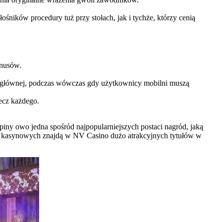
ników procedury tuż przy stołach, jak i tychże, którzy cenią
onusów.
e głównej, podczas wówczas gdy użytkownicy mobilni muszą
ecz każdego.
iny owo jedna spośród najpopularniejszych postaci nagród, jaką
ol kasynowych znajdą w NV Casino dużo atrakcyjnych tytułów w