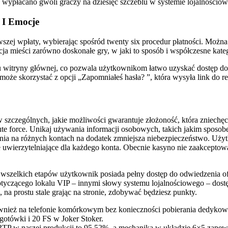
ypłacano gwoli graczy na dziesięć szczeblu w systemie lojalnościo
 I Emocje
ej wpłaty, wybierając spośród twenty six procedur płatności. Można tu
ja mieści zarówno doskonałe gry, w jaki to sposób i współczesne kate
 witryny głównej, co pozwala użytkownikom łatwo uzyskać dostęp do
może skorzystać z opcji „Zapomniałeś hasła? ”, która wysyła link do r
ów szczególnych, jakie możliwości gwarantuje złożoność, która zniech
te force. Unikaj używania informacji osobowych, takich jakim sposob
nia na różnych kontach na dodatek zmniejsza niebezpieczeństwo. Uż
 uwierzytelniające dla każdego konta. Obecnie kasyno nie zaakceptowa
wszelkich etapów użytkownik posiada pełny dostęp do odwiedzenia ofe
 dotyczącego lokalu VIP – innymi słowy systemu lojalnościowego – do
, na prostu stale grając na stronie, zdobywać będziesz punkty.
wnież na telefonie komórkowym bez konieczności pobierania dedykow
gotówki i 20 FS w Joker Stoker.
RTP w naszej produkcji to 95,52%, a mechanika w układzie 6×5 zapew