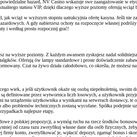
dpowiedzialne hazard, NV Casino wskazuje swe zaangażowanie w etyc
ualnego statusu VIP, dzięki dlaczego wyższe poziomy oferują wciąż ba
 jak wciąż w wyższym stopniu uatrakcyjnia ofertę kasyna. Jeśli nie 
zardowych. A gdy nabierzesz ochoty na rozpoczęcie własnej podróży sp
ty i według prostu rozpocznij grać!
z na wyższe poziomy. Z każdym awansem zyskujesz nadal solidniejsze k
talgików. Oferują ów lampy standardowe i proste doświadczenie zabaw
formowany. Czat na żywo działa całodobowo, co określa, że możesz na
cego wiek, a jeśli użytkownik okaże się osobą niepełnoletnią, swoim
są definiowane przez wytwornica liczb losowych, a użytkownik przyj
i na urządzeniu użytkownika a wynikami na serwerach dostawcy, te os
ego albo problemów technicznych zostaną wycofane. Spółka podejmie 
rzypadkach najlepsze etapy.
rdowe z polskiej propozycji, a wymóg ruchu na rzecz środków bonuso
rzystniej od czasu razu zweryfikuj własne dane dla osób fizycznych, ż
j firmy konto, zweryfikować je, wpłacić depozyt, zgarnąć bonus i sko