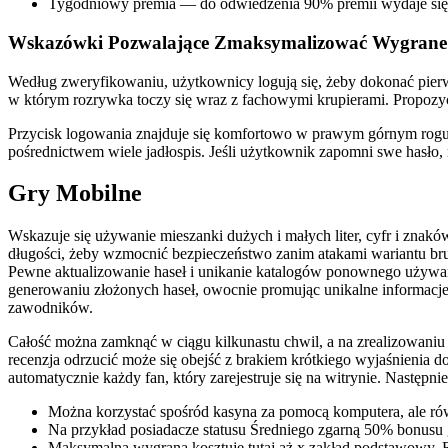
Tygodniowy premia — do odwiedzenia 90% premii wydaje się w
Wskazówki Pozwalające Zmaksymalizować Wygrane
Według zweryfikowaniu, użytkownicy logują się, żeby dokonać pierwsz
w którym rozrywka toczy się wraz z fachowymi krupierami. Propozyc
Przycisk logowania znajduje się komfortowo w prawym górnym rogu
pośrednictwem wiele jadłospis. Jeśli użytkownik zapomni swe hasło, 
Gry Mobilne
Wskazuje się używanie mieszanki dużych i małych liter, cyfr i znak
długości, żeby wzmocnić bezpieczeństwo zanim atakami wariantu bru
Pewne aktualizowanie haseł i unikanie katalogów ponownego używa
generowaniu złożonych haseł, owocnie promując unikalne informacje
zawodników.
Całość można zamknąć w ciągu kilkunastu chwil, a na zrealizowaniu 
recenzja odrzucić może się obejść z brakiem krótkiego wyjaśnienia
automatycznie każdy fan, który zarejestruje się na witrynie. Następnie
Można korzystać spośród kasyna za pomocą komputera, ale ró
Na przykład posiadacze statusu Średniego zgarną 50% bonusu 
Maksymalna wygrana kosztuje tutaj aż x zakład podstawowy, 