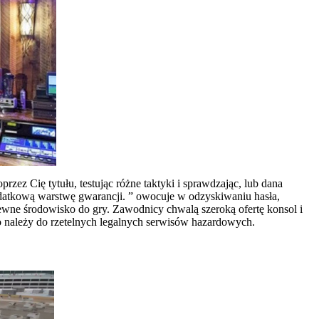
z Cię tytułu, testując różne taktyki i sprawdzając, lub dana
odatkową warstwę gwarancji. ” owocuje w odzyskiwaniu hasła,
ewne środowisko do gry. Zawodnicy chwalą szeroką ofertę konsol i
o należy do rzetelnych legalnych serwisów hazardowych.