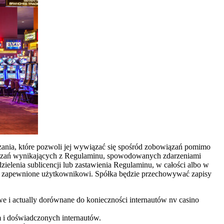
zania, które pozwoli jej wywiązać się spośród zobowiązań pomimo
wiązań wynikających z Regulaminu, spowodowanych zdarzeniami
zielenia sublicencji lub zastawienia Regulaminu, w całości albo w
niż zapewnione użytkownikowi. Spółka będzie przechowywać zapisy
we i actually dorównane do konieczności internautów nv casino
 i doświadczonych internautów.