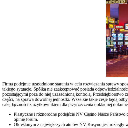
Firma podejmie uzasadnione starania w celu rozwiązania sprawy spo
takiego sytuacje. Spółka nie zaakceptować posiada odpowiedzialn
pozostającymi poza do niej uzasadnioną kontrolą. Przedsiębiorstwo za
części, na sprawa dowolnej jednostki. Wszelkie takie cesje będą o
całej łączności z użytkownikiem dla przyrzeczenia dokładnej dokume
Plastyczne i różnorodne podejście NV Casino Nasze Państwo do
opinie forum.
Określonym z największych atutów NV Kasyno jest rozległy w