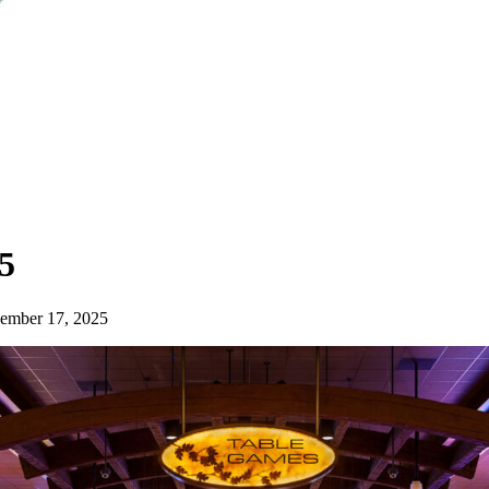
5
ember 17, 2025