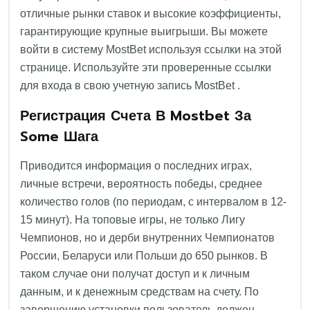
отличные рынки ставок и высокие коэффициенты,
гарантирующие крупные выигрыши. Вы можете
войти в систему MostBet используя ссылки на этой
странице. Используйте эти проверенные ссылки
для входа в свою учетную запись MostBet .
Регистрация Счета В Mostbet За
Some Шага
Приводится информация о последних играх,
личные встречи, вероятность победы, среднее
количество голов (по периодам, с интервалом в 12-
15 минут). На топовые игры, не только Лигу
Чемпионов, но и дерби внутренних Чемпионатов
России, Беларуси или Польши до 650 рынков. В
таком случае они получат доступ и к личным
данным, и к денежным средствам на счету. По
завершению установки пользователь должен