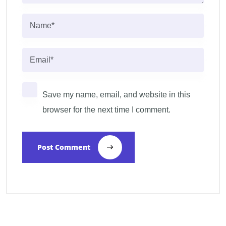
Save my name, email, and website in this
browser for the next time I comment.
Post Comment