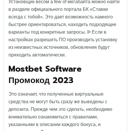
Установщик весом a few of мегабайта можно найти
в разделе официального портала БК «Ставки
всегда с тобой». Это дает возможность намного
быстрее ориентироваться, находить подходящие
варианты под конкретные запросы. ᐉ Если в
настройках разрешить ПО производить установку
из неизвестных источников, обновления будут
приходить автоматически.
Mostbet Software
Промокод 2023
Это означает, что полученные виртуальные
средства не могут быть сразу же выведены с
депозита. Прежде чем это сделать, необходимо
внимательно ознакомиться с правилами,
указанными в описании каждого бонуса, и