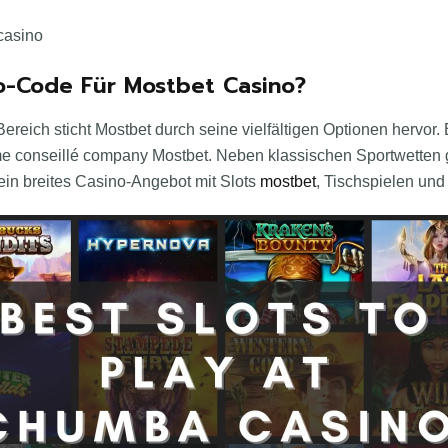
o-Code Für Mostbet Casino?
ereich sticht Mostbet durch seine vielfältigen Optionen hervo
terme conseillé company Mostbet. Neben klassischen Sportwetten g
ein breites Casino-Angebot mit Slots
mostbet
, Tischspielen und