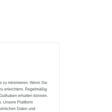
ste zu minimieren. Wenn Sie
 zu erleichtern. Regelmäßig
 Guthaben erhalten können.
. Unsere Plattform
rsönlichen Daten und