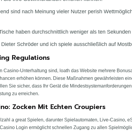
end sind nach Meinung vieler Nutzer perish Wettmöglich
ische haben durchschnittlich weniger als ten Sekunden 
 Dieter Schröder und ich spiele ausschließlich auf Mostb
ng Regulations
n Casino-Unterhaltung sind, loath das Website mehrere Bonusan
chancen erhöhen können. Diese Maßnahmen gewährleisten eine
tellen Sie sicher, dass Ihr Gerät die Mindestsystemanforderunge
istung zu erreichen.
no: Zocken Mit Echten Croupiers
ielzahl a great Spielen, darunter Spielautomaten, Live-Casino, 
asino Login ermöglicht schnellen Zugang zu allen Spielmöglic