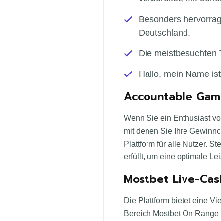
Besonders hervorrag
Deutschland.
Die meistbesuchten T
Hallo, mein Name ist
Accountable Gami
Wenn Sie ein Enthusiast vo
mit denen Sie Ihre Gewinn
Plattform für alle Nutzer. S
erfüllt, um eine optimale Le
Mostbet Live-Casi
Die Plattform bietet eine V
Bereich Mostbet On Range C