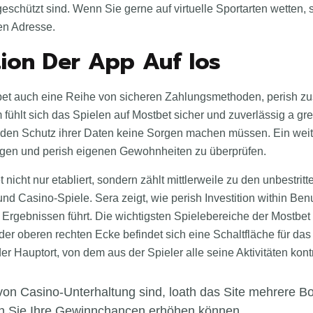
geschützt sind. Wenn Sie gerne auf virtuelle Sportarten wetten, 
gen Adresse.
ation Der App Auf Ios
bet auch eine Reihe von sicheren Zahlungsmethoden, perish zus
m fühlt sich das Spielen auf Mostbet sicher und zuverlässig a gr
den Schutz ihrer Daten keine Sorgen machen müssen. Ein weitere
gen und perish eigenen Gewohnheiten zu überprüfen.
nicht nur etabliert, sondern zählt mittlerweile zu den unbestrit
nd Casino-Spiele. Sera zeigt, wie perish Investition within Ben
Ergebnissen führt. Die wichtigsten Spielebereiche der Mostbet
 der oberen rechten Ecke befindet sich eine Schaltfläche für da
r Hauptort, von dem aus der Spieler alle seine Aktivitäten kontro
von Casino-Unterhaltung sind, loath das Site mehrere B
nen Sie Ihre Gewinnchancen erhöhen können.