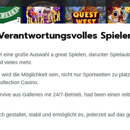
Verantwortungsvolles Spiele
t eine große Auswahl a great Spielen, darunter Spielaut
d vieles mehr.
l wird die Möglichkeit sein, nicht nur Sportwetten zu pla
llection Casino.
urvive aus Galleries mit 24/7-Betrieb, had been einen re
ch gestaltet, stabil und ermöglicht es, jederzeit auf das