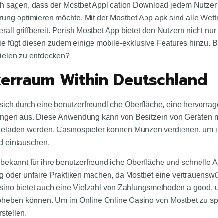
h sagen, dass der Mostbet Application Download jedem Nutzer
rung optimieren möchte. Mit der Mostbet App apk sind alle Wet
all griffbereit. Perish Mostbet App bietet den Nutzern nicht nur
e fügt diesen zudem einige mobile-exklusive Features hinzu. Bi
ielen zu entdecken?
erraum Within Deutschland
ich durch eine benutzerfreundliche Oberfläche, eine hervorra
ungen aus. Diese Anwendung kann von Besitzern von Geräten m
eladen werden. Casinospieler können Münzen verdienen, um ih
 eintauschen.
t bekannt für ihre benutzerfreundliche Oberfläche und schnell
g oder unfaire Praktiken machen, da Mostbet eine vertrauenswü
asino bietet auch eine Vielzahl von Zahlungsmethoden a good, 
bheben können. Um im Online Online Casino von Mostbet zu sp
rstellen.