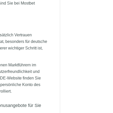
sind Sie bei Mostbet
ätzlich Vertrauen
eat, besonders für deutsche
r wichtiger Schritt ist,
tenen Marktführern im
utzerfreundlichkeit und
 DE-Website finden Sie
s persönliche Konto des
lliert.
onusangebote für Sie