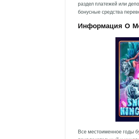
раздел платежей или депо
бонусные средства перево
Информация О М
Все местоименное годы б