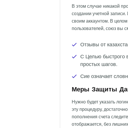
В этом случае никакой пр
создании учетной записи.
своим аккаунтом. В целом
пользователей, союз вы с
Отзывы от казахст
С Целью быстрого 
простых шагов.
Сие означает словн
Меры Защиты Да
Нужно будет указать логи
эту процедуру, достаточн
пополнения счета следите
отображается, без лишних