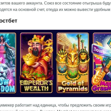
зитов вашего аккаунта. Союз все состояние отыгрыша буду
дятся на основной счет, откуда их можно вывести удобным
остбет
укмекер работает над единица, чтобы предложить своим иг