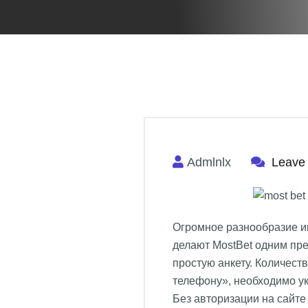
Admlnlx
Leave
Огромное разнообразие и
делают MostBet одним пре
простую анкету. Количест
телефону», необходимо ук
Без авторизации на сайте