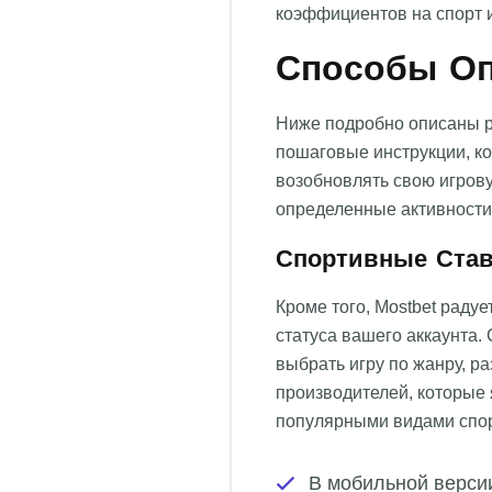
коэффициентов на спорт и
Способы Оп
Ниже подробно описаны р
пошаговые инструкции, к
возобновлять свою игров
определенные активности
Спортивные Ста
Кроме того, Mostbet раду
статуса вашего аккаунта.
выбрать игру по жанру, р
производителей, которые 
популярными видами спор
В мобильной версии