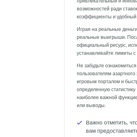
привлекательный и иннова
возможностей ради ставо
коэффициенты и удобный
Играя на реальные деньги
реальные выигрыши. Посл
официальный ресурс, испо
устанавливайте лимиты с 
Не забудьте ознакомиться
пользователям азартного 
игровым порталом и быстр
определенную статистику
наиболее важной функцией
или выводы.
Важно отметить, чт
вам предоставляет