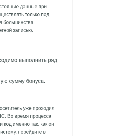
астоящие данные при
ществлять только под
ля большинства
етной записью.
бходимо выполнить ряд
ную сумму бонуса.
посетитель уже проходил
ПИС. Во время процесса
 код именно так, как он
истему, перейдите в