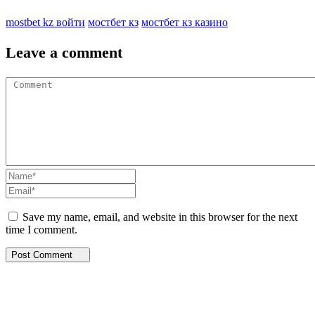
mostbet kz войти
мостбет кз
мостбет кз казино
Leave a comment
Save my name, email, and website in this browser for the next
time I comment.
Post Comment