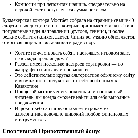
Комиссии при депозитах шалишь, следовательно на
игровой счет поступает вся сумма целиком.
Букмекерская контора Мостбет собрала на странице свыше 40
спортивных дисциплин, на которые принимает ставки. Это и
популярные виды направлений (футбол, теннис), и более
редкие события (крикет, дартс). Линия регулярно обновляется,
открывая широкие возможности ради спор.
Хотите почувствовать себя в настоящем игровом зале,
не выходя предлог дома?
Раздел имеет несколько настроек сортировки — по
жанру, функционалу и провайдеру.
Это действительно крутая альтернатива обычному сайту
и возможность почувствовать себя особенным в
Казахстане.
Прощевай местоимение- новичок или постоянный
читатель, вы всегда сможете найти для себя выгодные
предложения.
Игровой веб-сайт предоставляет игрокам на
альтернатива довольно широкий подбор финансовых
инструментов.
Спортивный Приветственный бонус