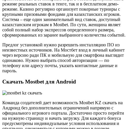
режиме реальных ставок в тенге, так и в бесплатном демо-
режиме. Казино регулярно организует покерные турниры с
крупными призовыми фондами для казахстанских игроков.
Система – еще один занимательный вид ставок, доступный
казахстанским игрокам в Mostbet. По сути, женщина являет
собой полный набор экспрессов определенного размера,
сформированных из заранее выбранного количества событий.
Предлог установкой нужно разрешить инсталляцию ПО из
неизвестных источников. На Мостбет вход в личный кабинет
через версию ради ПК и мобильную для смартфона выглядит
одинаково. Нужно выбрать способ авторизации — по
телефону или адресу почты, указать контактные данные и
пароль.
Скачать Mostbet для Android
Команда создателей дает возможность Mostbet KZ скачать на
Андроид без дополнительных ограничений напрямую с
официального игрового портала. Достаточно просто перейти
на нужную страницу и начать загрузку. Для каждого бонуса
предусмотрены индивидуальные условия использования и
отыгрыша, ознакомиться с которыми можно в разделе