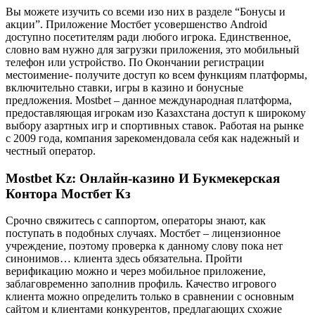
Вы можете изучить со всеми изо них в разделе “Бонусы и
акции”. Приложение Мостбет усовершенство Android
доступно посетителям ради любого игрока. Единственное,
словно вам нужно для загрузки приложения, это мобильный
телефон или устройство. По Окончании регистрации
местоимение- получите доступ ко всем функциям платформы,
включительно ставки, игры в казино и бонусные
предложения. Mostbet – данное международная платформа,
предоставляющая игрокам изо Казахстана доступ к широкому
выбору азартных игр и спортивных ставок. Работая на рынке
с 2009 года, компания зарекомендовала себя как надежный и
честный оператор.
Mostbet Kz: Онлайн-казино И Букмекерская
Контора Мостбет Кз
Срочно свяжитесь с саппортом, операторы знают, как
поступать в подобных случаях. Мостбет – лицензионное
учреждение, поэтому проверка к данному слову пока нет
синонимов… клиента здесь обязательна. Пройти
верификацию можно и через мобильное приложение,
заблаговременно заполнив профиль. Качество игрового
клиента можно определить только в сравнении с основным
сайтом и клиентами конкурентов, предлагающих схожие