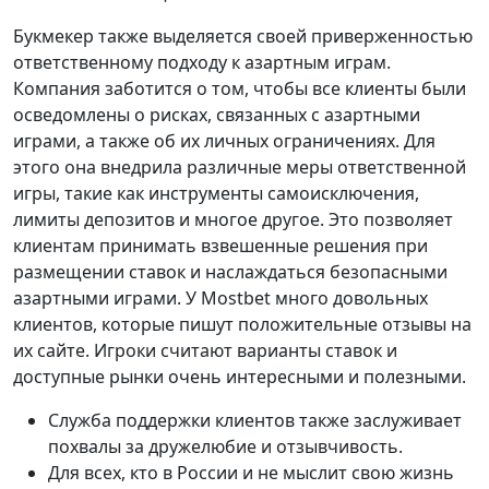
Букмекер также выделяется своей приверженностью
ответственному подходу к азартным играм.
Компания заботится о том, чтобы все клиенты были
осведомлены о рисках, связанных с азартными
играми, а также об их личных ограничениях. Для
этого она внедрила различные меры ответственной
игры, такие как инструменты самоисключения,
лимиты депозитов и многое другое. Это позволяет
клиентам принимать взвешенные решения при
размещении ставок и наслаждаться безопасными
азартными играми. У Mostbet много довольных
клиентов, которые пишут положительные отзывы на
их сайте. Игроки считают варианты ставок и
доступные рынки очень интересными и полезными.
Служба поддержки клиентов также заслуживает
похвалы за дружелюбие и отзывчивость.
Для всех, кто в России и не мыслит свою жизнь