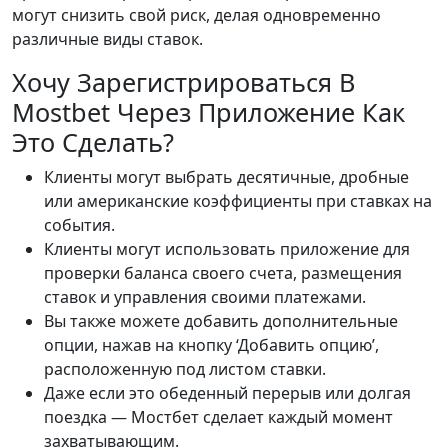
могут снизить свой риск, делая одновременно
различные виды ставок.
Хочу Зарегистрироваться В
Mostbet Через Приложение Как
Это Сделать?
Клиенты могут выбрать десятичные, дробные
или американские коэффициенты при ставках на
события.
Клиенты могут использовать приложение для
проверки баланса своего счета, размещения
ставок и управления своими платежами.
Вы также можете добавить дополнительные
опции, нажав на кнопку ‘Добавить опцию’,
расположенную под листом ставки.
Даже если это обеденный перерыв или долгая
поездка — Мостбет сделает каждый момент
захватывающим.