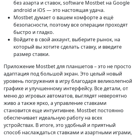
без азарта и ставок, software Mostbet на Google
android и iOS — это настоящая удача.
Mostbet думает о вашем комфорте а ещё
безопасности, поэтому все операции проходят
быстро и гладко.
Войдите в свой аккаунт, выберите рынок, на
который вы хотите сделать ставку, и введите
размер ставки.
Приложение Mostbet для планшетов – это не просто
адаптация под большой экран. Это целый новый
уровень погружения в игру благодаря великолепной
графике и улучшенному интерфейсу. Все детали, от
меню до игровых автоматов, выглядят невероятно
живо а также ярко, а управление ставками
становится еще интуитивнее. Mostbet постоянно
обеспечивает идеальную работу на всех
устройствах. В итоге, это удобный и приятный
способ наслаждаться ставками и азартными играми,