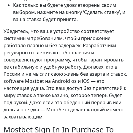
Как только вы будете удовлетворены своим
выбором, нажмите на кнопку ‘Сделать ставку’, и
ваша ставка будет принята.
Убедитесь, что ваше устройство соответствует
системным требованиям, чтобы приложение
работало плавно и без задержек. Разработчики
регулярно отслеживают обновления и
совершенствуют программу, чтобы гарантировать
ее стабильную и удобную работу. Для всех, кто в
России и не мыслит свою жизнь без азарта и ставок,
software Mostbet на Android os и iOS — это
настоящая удача. Это ваш доступ без препятствий к
миру ставок а также казино, которое теперь будет
под рукой. Даже если это обеденный перерыв или
долгая поездка — Мостбет сделает каждый момент
захватывающим.
Mostbet Sign In In Purchase To