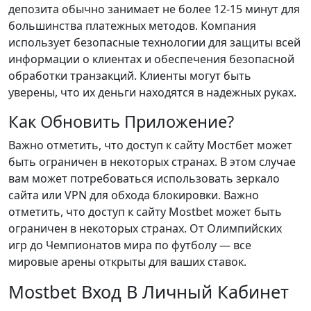
депозита обычно занимает не более 12-15 минут для
большинства платежных методов. Компания
использует безопасные технологии для защиты всей
информации о клиентах и обеспечения безопасной
обработки транзакций. Клиенты могут быть
уверены, что их деньги находятся в надежных руках.
Как Обновить Приложение?
Важно отметить, что доступ к сайту Мостбет может
быть ограничен в некоторых странах. В этом случае
вам может потребоваться использовать зеркало
сайта или VPN для обхода блокировки. Важно
отметить, что доступ к сайту Mostbet может быть
ограничен в некоторых странах. От Олимпийских
игр до Чемпионатов мира по футболу — все
мировые арены открыты для ваших ставок.
Mostbet Вход В Личный Кабинет