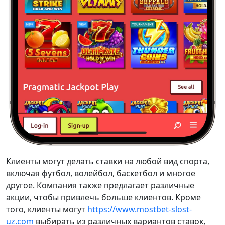
Клиенты могут делать ставки на любой вид спорта,
включая футбол, волейбол, баскетбол и многое
другое. Компания также предлагает различные
акции, чтобы привлечь больше клиентов. Кроме
того, клиенты могут
https://www.mostbet-slost-
uz.com
выбирать из различных вариантов ставок,