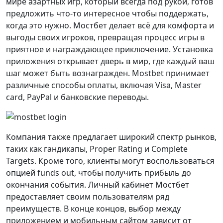
мире азартных игр, который всегда под рукой, готов
предложить что-то интересное чтобы поддержать,
когда это нужно. Мостбет делает всё для комфорта и
выгоды своих игроков, превращая процесс игры в
приятное и награждающее приключение. Установка
приложения открывает дверь в мир, где каждый ваш
шаг может быть вознагражден. Mostbet принимает
различные способы оплаты, включая Visa, Master
card, PayPal и банковские переводы.
Компания также предлагает широкий спектр рынков,
таких как гандикапы, Proper Rating и Complete
Targets. Кроме того, клиенты могут воспользоваться
опцией funds out, чтобы получить прибыль до
окончания события. Личный кабинет Мостбет
предоставляет своим пользователям ряд
преимуществ. В конце концов, выбор между
приложением и мобильным сайтом зависит от