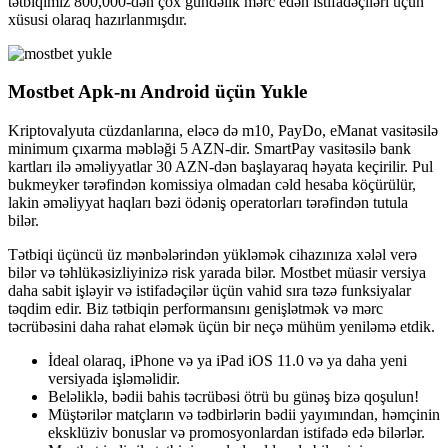
tətbiqimiz 800,000-dən çox gündəlik mərc edən istifadəçiləri üçün
xüsusi olaraq hazırlanmışdır.
Mostbet Apk-nı Android üçün Yukle
Kriptovalyuta cüzdanlarına, eləcə də m10, PayDo, eManat vasitəsilə
minimum çıxarma məbləği 5 AZN-dir. SmartPay vasitəsilə bank
kartları ilə əməliyyatlar 30 AZN-dən başlayaraq həyata keçirilir. Pul
bukmeyker tərəfindən komissiya olmadan cəld hesaba köçürülür,
lakin əməliyyat haqları bəzi ödəniş operatorları tərəfindən tutula
bilər.
Tətbiqi üçüncü üz mənbələrindən yükləmək cihazınıza xələl verə
bilər və təhlükəsizliyinizə risk yarada bilər. Mostbet müasir versiya
daha sabit işləyir və istifadəçilər üçün vahid sıra təzə funksiyalar
təqdim edir. Biz tətbiqin performansını genişlətmək və mərc
təcrübəsini daha rahat eləmək üçün bir neçə mühüm yeniləmə etdik.
İdeal olaraq, iPhone və ya iPad iOS 11.0 və ya daha yeni
versiyada işləməlidir.
Beləliklə, bədii bahis təcrübəsi ötrü bu günəş bizə qoşulun!
Müştərilər matçların və tədbirlərin bədii yayımından, həmçinin
eksklüziv bonuslar və promosyonlardan istifadə edə bilərlər.