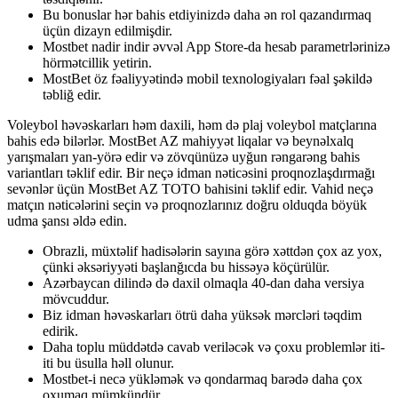
Bu bonuslar hər bahis etdiyinizdə daha ən rol qazandırmaq
üçün dizayn edilmişdir.
Mostbet nadir indir əvvəl App Store-da hesab parametrlərinizə
hörmətcillik yetirin.
MostBet öz fəaliyyətində mobil texnologiyaları fəal şəkildə
təbliğ edir.
Voleybol həvəskarları həm daxili, həm də plaj voleybol matçlarına
bahis edə bilərlər. MostBet AZ mahiyyət liqalar və beynəlxalq
yarışmaları yan-yörə edir və zövqünüzə uyğun rəngarəng bahis
variantları təklif edir. Bir neçə idman nəticəsini proqnozlaşdırmağı
sevənlər üçün MostBet AZ TOTO bahisini təklif edir. Vahid neçə
matçın nəticələrini seçin və proqnozlarınız doğru olduqda böyük
udma şansı əldə edin.
Obrazli, müxtəlif hadisələrin sayına görə xəttdən çox az yox,
çünki əksəriyyəti başlanğıcda bu hissəyə köçürülür.
Azərbaycan dilində də daxil olmaqla 40-dan daha versiya
mövcuddur.
Biz idman həvəskarları ötrü daha yüksək mərcləri təqdim
edirik.
Daha toplu müddətdə cavab veriləcək və çoxu problemlər iti-
iti bu üsulla həll olunur.
Mostbet-i necə yükləmək və qondarmaq barədə daha çox
oxumaq mümkündür.