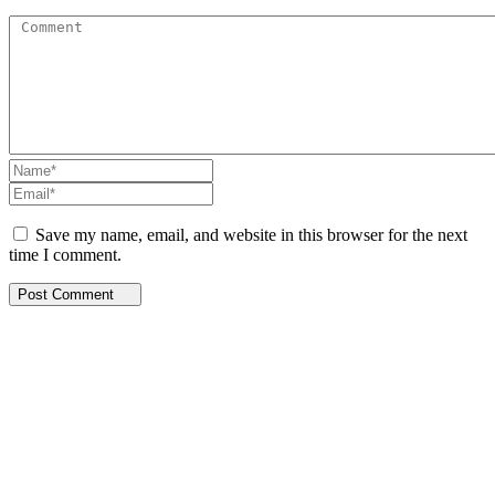
Save my name, email, and website in this browser for the next
time I comment.
Post Comment