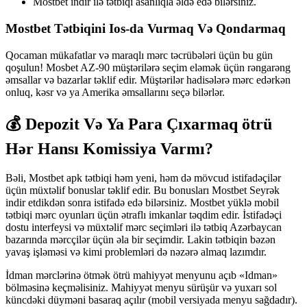
Mostbet indir ilə tətbiqi asanlıqla əldə edə bilərsiniz.
Mostbet Tətbiqini Ios-da Vurmaq Və Qondarmaq
Qocaman mükafatlar və maraqlı mərc təcrübələri üçün bu gün
qoşulun! Mosbet AZ-90 müştərilərə seçim eləmək üçün rəngarəng
əmsallar və bazarlar təklif edir. Müştərilər hadisələrə mərc edərkən
onluq, kəsr və ya Amerika əmsallarını seçə bilərlər.
💰 Depozit Və Ya Para Çıxarmaq ötrü
Hər Hansı Komissiya Varmı?
Bəli, Mostbet apk tətbiqi həm yeni, həm də mövcud istifadəçilər
üçün müxtəlif bonuslar təklif edir. Bu bonusları Mostbet Seyrək
indir etdikdən sonra istifadə edə bilərsiniz. Mostbet yüklə mobil
tətbiqi mərc oyunları üçün ətraflı imkanlar təqdim edir. İstifadəçi
dostu interfeysi və müxtəlif mərc seçimləri ilə tətbiq Azərbaycan
bazarında mərcçilər üçün əla bir seçimdir. Lakin tətbiqin bəzən
yavaş işləməsi və kimi problemləri də nəzərə almaq lazımdır.
İdman mərclərinə ötmək ötrü mahiyyət menyunu açıb «Idman»
bölməsinə keçməlisiniz. Mahiyyət menyu sürüşür və yuxarı sol
küncdəki düyməni basaraq açılır (mobil versiyada menyu sağdadır).