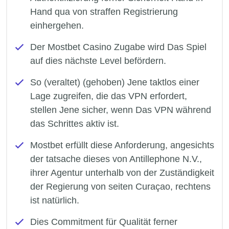
Hand qua von straffen Registrierung
einhergehen.
Der Mostbet Casino Zugabe wird Das Spiel
auf dies nächste Level befördern.
So (veraltet) (gehoben) Jene taktlos einer
Lage zugreifen, die das VPN erfordert,
stellen Jene sicher, wenn Das VPN während
das Schrittes aktiv ist.
Mostbet erfüllt diese Anforderung, angesichts
der tatsache dieses von Antillephone N.V.,
ihrer Agentur unterhalb von der Zuständigkeit
der Regierung von seiten Curaçao, rechtens
ist natürlich.
Dies Commitment für Qualität ferner