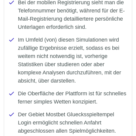
Bei der mobilen Registrierung sieht man die
Telefonnummer benötigt, während für der E-
Mail-Registrierung detailliertere persönliche
Unterlagen erforderlich sind.
Im Umfeld (von) diesen Simulationen wird
zufällige Ergebnisse erzielt, sodass es bei
weitem nicht notwendig ist, vorherige
Statistiken über studieren oder aber
komplexe Analysen durchzuführen, mit der
absicht, über darstellen.
Die Oberfläche der Plattform ist für schnelles
ferner simples Wetten konzipiert.
Der Gebiet Mostbet Gluecksspieltempel
Login ermöglicht schnellen Anfahrt
abgeschlossen allen Spielmöglichkeiten.