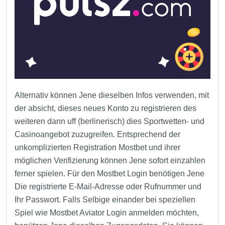
Alternativ können Jene dieselben Infos verwenden, mit
der absicht, dieses neues Konto zu registrieren des
weiteren dann uff (berlinerisch) dies Sportwetten- und
Casinoangebot zuzugreifen. Entsprechend der
unkomplizierten Registration Mostbet und ihrer
möglichen Verifizierung können Jene sofort einzahlen
ferner spielen. Für den Mostbet Login benötigen Jene
Die registrierte E-Mail-Adresse oder Rufnummer und
Ihr Passwort. Falls Selbige einander bei speziellen
Spiel wie Mostbet Aviator Login anmelden möchten,