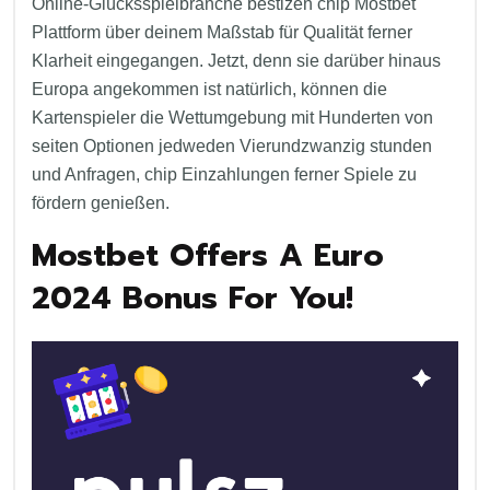
Online-Glücksspielbranche bestizen chip Mostbet
Plattform über deinem Maßstab für Qualität ferner
Klarheit eingegangen. Jetzt, denn sie darüber hinaus
Europa angekommen ist natürlich, können die
Kartenspieler die Wettumgebung mit Hunderten von
seiten Optionen jedweden Vierundzwanzig stunden
und Anfragen, chip Einzahlungen ferner Spiele zu
fördern genießen.
Mostbet Offers A Euro
2024 Bonus For You!