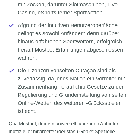
mit Zocken, darunter Slotmaschinen, Live-
Casino, eSports ferner Sportwetten.
Afgrund der intuitiven Benutzeroberfläche
gelingt es sowohl Anfängern denn darüber
hinaus erfahrenen Sportwettern, erfolgreich
herauf Mostbet Erfahrungen abgeschlossen
wahren.
Die Lizenzen vonseiten Curaçao sind als
zuverlässig, da jenes Nation ein Vorreiter mit
Zusammenhang herauf chip Gesetze zu der
Regulierung und Grundeinstellung von seiten
Online-Wetten des weiteren -Glücksspielen
ist echt.
Qua Mostbet, deinem universell führenden Anbieter
inoffizieller mitarbeiter (der stasi) Gebiet Spezielle