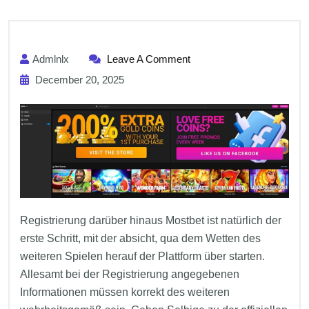
On
Admlnlx
Leave A Comment
Mostbet
Registrierung
December 20, 2025
Anleitung
Registrierung darüber hinaus Mostbet ist natürlich der
erste Schritt, mit der absicht, qua dem Wetten des
weiteren Spielen herauf der Plattform über starten.
Allesamt bei der Registrierung angegebenen
Informationen müssen korrekt des weiteren