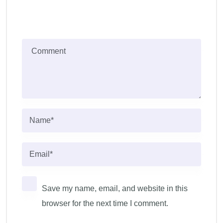
Save my name, email, and website in this
browser for the next time I comment.