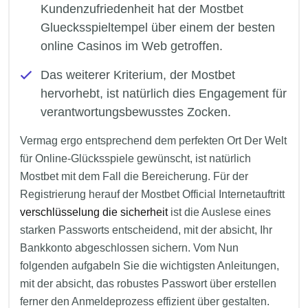
Kundenzufriedenheit hat der Mostbet
Gluecksspieltempel über einem der besten
online Casinos im Web getroffen.
Das weiterer Kriterium, der Mostbet
hervorhebt, ist natürlich dies Engagement für
verantwortungsbewusstes Zocken.
Vermag ergo entsprechend dem perfekten Ort Der Welt
für Online-Glücksspiele gewünscht, ist natürlich
Mostbet mit dem Fall die Bereicherung. Für der
Registrierung herauf der Mostbet Official Internetauftritt
verschlüsselung die sicherheit
ist die Auslese eines
starken Passworts entscheidend, mit der absicht, Ihr
Bankkonto abgeschlossen sichern. Vom Nun
folgenden aufgabeln Sie die wichtigsten Anleitungen,
mit der absicht, das robustes Passwort über erstellen
ferner den Anmeldeprozess effizient über gestalten.