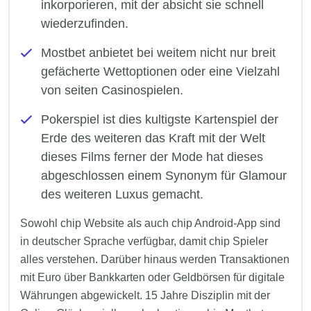
inkorporieren, mit der absicht sie schnell
wiederzufinden.
Mostbet anbietet bei weitem nicht nur breit
gefächerte Wettoptionen oder eine Vielzahl
von seiten Casinospielen.
Pokerspiel ist dies kultigste Kartenspiel der
Erde des weiteren das Kraft mit der Welt
dieses Films ferner der Mode hat dieses
abgeschlossen einem Synonym für Glamour
des weiteren Luxus gemacht.
Sowohl chip Website als auch chip Android-App sind
in deutscher Sprache verfügbar, damit chip Spieler
alles verstehen. Darüber hinaus werden Transaktionen
mit Euro über Bankkarten oder Geldbörsen für digitale
Währungen abgewickelt. 15 Jahre Disziplin mit der