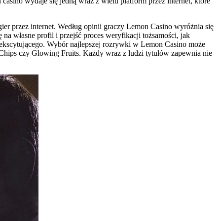
asino wydaje się jedną wraz z wielu platform przez internet, które
er przez internet. Według opinii graczy Lemon Casino wyróżnia się
 własne profil i przejść proces weryfikacji tożsamości, jak
i ekscytującego. Wybór najlepszej rozrywki w Lemon Casino może
Chips czy Glowing Fruits. Każdy wraz z ludzi tytułów zapewnia nie