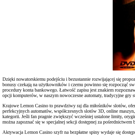
Dzięki nowatorskiemu podejściu i bezustannie rozwijającej się propo
bonusy czekają na użytkowników i czemu powinno się rozpocząć swoj
procedury konta bankowego. Łatwość zapisu jest znakiem rozpoznawc
opcji komputerów, w naszym nowoczesne automaty, tradycyjne gry st
Krajowe Lemon Casino to prawdziwy raj dla miłośników slotów, ofe
perfekcyjnych automatów, współczesnych slotów 3D, online maszyn, a
kategorii. Jeśli fan pragnie zwiększyć wcześniej ustalone limity, o
można zapoznać się w specjalnej sekcji dostępnej za pośrednictwem
Aktywacja Lemon Casino szyfr na bezpłatne spiny wydaje się dostęp