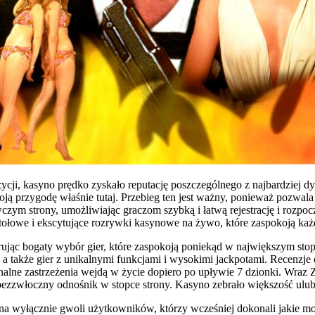
zycji, kasyno prędko zyskało reputację poszczególnego z najbardziej 
ą przygodę właśnie tutaj. Przebieg ten jest ważny, ponieważ pozwala
zym strony, umożliwiając graczom szybką i łatwą rejestrację i rozpo
ołowe i ekscytujące rozrywki kasynowe na żywo, które zaspokoją każ
rując bogaty wybór gier, które zaspokoją poniekąd w największym st
 także gier z unikalnymi funkcjami i wysokimi jackpotami. Recenzje o
ryginalne zastrzeżenia wejdą w życie dopiero po upływie 7 dzionki. W
 bezzwłoczny odnośnik w stopce strony. Kasyno zebrało większość ulu
na wyłącznie gwoli użytkowników, którzy wcześniej dokonali jakie m