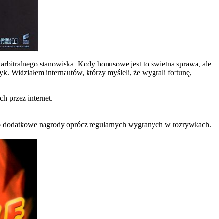
bitralnego stanowiska. Kody bonusowe jest to świetna sprawa, ale
k. Widziałem internautów, którzy myśleli, że wygrali fortunę,
h przez internet.
ą o dodatkowe nagrody oprócz regularnych wygranych w rozrywkach.