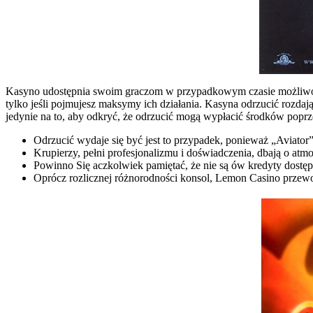
Kasyno udostępnia swoim graczom w przypadkowym czasie możliwość, 
tylko jeśli pojmujesz maksymy ich działania. Kasyna odrzucić rozdaj
jedynie na to, aby odkryć, że odrzucić mogą wypłacić środków pop
Odrzucić wydaje się być jest to przypadek, ponieważ „Aviator
Krupierzy, pełni profesjonalizmu i doświadczenia, dbają o atm
Powinno Się aczkolwiek pamiętać, że nie są ów kredyty dostę
Oprócz rozlicznej różnorodności konsol, Lemon Casino przewo