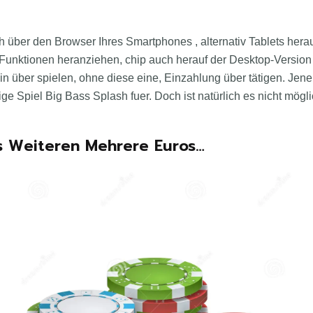
 über den Browser Ihres Smartphones , alternativ Tablets herauf
 Funktionen heranziehen, chip auch herauf der Desktop-Version 
spin über spielen, ohne diese eine, Einzahlung über tätigen. Je
e Spiel Big Bass Splash fuer. Doch ist natürlich es nicht mögli
es Weiteren Mehrere Euros…