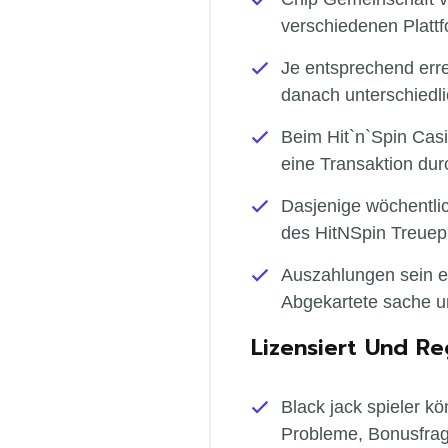
verschiedenen Platt
Je entsprechend errei
danach unterschiedli
Beim Hit`n`Spin Casi
eine Transaktion du
Dasjenige wöchentlic
des HitNSpin Treue
Auszahlungen sein en
Abgekartete sache 
Lizensiert Und Re
Black jack spieler k
Probleme, Bonusfrag