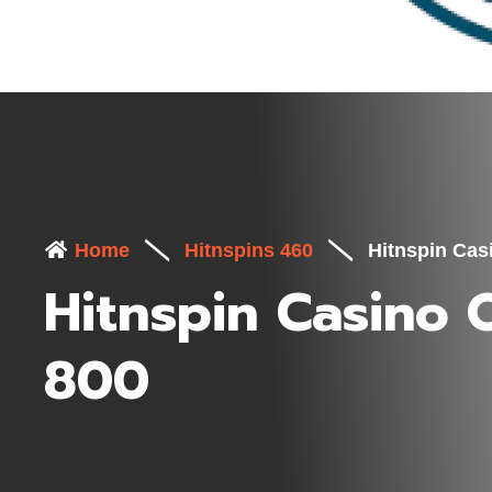
Home
Hitnspins 460
Hitnspin Cas
Hitnspin Casino 
800