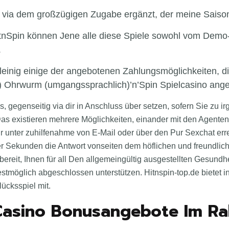
t via dem großzügigen Zugabe ergänzt, der meine Saison
itnSpin können Jene alle diese Spiele sowohl vom Demo
.
leinig einige der angebotenen Zahlungsmöglichkeiten, die
si) Ohrwurm (umgangssprachlich)’n’Spin Spielcasino ange
s, gegenseitig via dir in Anschluss über setzen, sofern Sie zu
Das existieren mehrere Möglichkeiten, einander mit den Agenten
ir unter zuhilfenahme von E-Mail oder über den Pur Sexchat err
er Sekunden die Antwort vonseiten dem höflichen und freundlic
ereit, Ihnen für all Den allgemeingültig ausgestellten Gesundh
stmöglich abgeschlossen unterstützen. Hitnspin-top.de bietet i
lücksspiel mit.
Casino Bonusangebote Im R