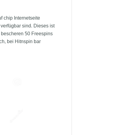
 chip Internetseite
verfügbar sind. Dieses ist
ne bescheren 50 Freespins
ch, bei Hitnspin bar