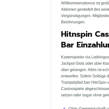
Willkommensbonus ist großzü
Aktionen gestiefelt des wei
Vergünstigungen. Mitgliede
Belohnungen.
Hitnspin Cas
Bar Einzahl
Kartenspieler via Lieblings
Jackpot-Slots oder aber kla
über gelangen. Alles ist ec
entwerfen. Sofern Selbige 
Trampelpfad fuer HitnSpin v
Casinospiele abgeschlosse
setzen oder sogar ohne geld
Chip Gemeinschaft von