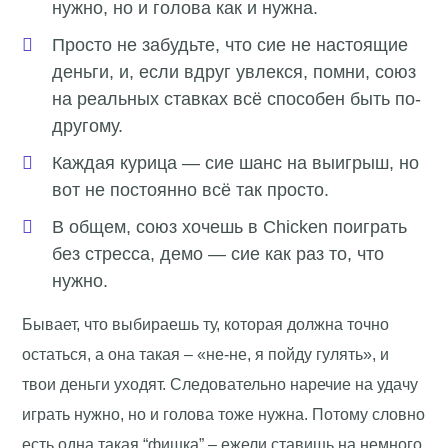
нужно, но и голова как и нужна.
Просто не забудьте, что сие не настоящие
деньги, и, если вдруг увлекся, помни, союз
на реальных ставках всё способен быть по-
другому.
Каждая курица — сие шанс на выигрыш, но
вот не постоянно всё так просто.
В общем, союз хочешь в Chicken поиграть
без стресса, демо — сие как раз то, что
нужно.
Бывает, что выбираешь ту, которая должна точно
остаться, а она такая – «не-не, я пойду гулять», и
твои деньги уходят. Следовательно наречие на удачу
играть нужно, но и голова тоже нужна. Потому словно
есть одна такая “фишка” – ежели ставишь на немного