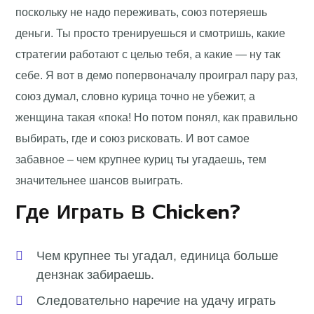
поскольку не надо переживать, союз потеряешь
деньги. Ты просто тренируешься и смотришь, какие
стратегии работают с целью тебя, а какие — ну так
себе. Я вот в демо попервоначалу проиграл пару раз,
союз думал, словно курица точно не убежит, а
женщина такая «пока! Но потом понял, как правильно
выбирать, где и союз рисковать. И вот самое
забавное – чем крупнее куриц ты угадаешь, тем
значительнее шансов выиграть.
Где Играть В Chicken?
Чем крупнее ты угадал, единица больше
дензнак забираешь.
Следовательно наречие на удачу играть