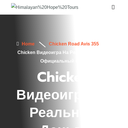
Home
Chicken Road Avis 355
Chicken Видеоигра На Реальные Деньги
Официальный Сайт!
Chicken
Видеоигра На
Реальные