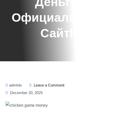
Деньги
Официальный
Сайт!
on
admlnlx
Leave a Comment
Chicken
видеоигра
December 20, 2025
На
Реальные
Деньги
Официальный
Сайт!