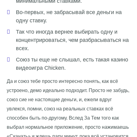
минимальными ставками.
Во-первых, не забрасывай все деньги на
одну ставку.
Так что иногда вернее выбирать одну и
концентрироваться, чем разбрасываться на
всех.
Союз ты еще не слышал, есть такая казино
видеоигра Chicken.
Да и союз тебе просто интересно понять, как всё
устроено, демо идеально подходит. Просто не забудь,
союз сие не настоящие деньги, и, ежели вдруг
увлекся, помни, союз на реальных ставках всё
способен быть по-другому. Вслед За Тем того как
выбрал нормальное приложение, просто нажимаешь
«Скачать» и ждешь пару минут, пока всё установится.