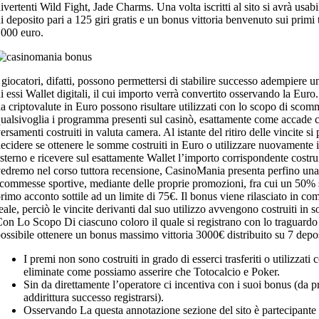
ivertenti Wild Fight, Jade Charms. Una volta iscritti al sito si avrà usa
i deposito pari a 125 giri gratis e un bonus vittoria benvenuto sui primi t
000 euro.
 giocatori, difatti, possono permettersi di stabilire successo adempiere u
i essi Wallet digitali, il cui importo verrà convertito osservando la Euro.
a criptovalute in Euro possono risultare utilizzati con lo scopo di scomm
ualsivoglia i programma presenti sul casinò, esattamente come accade c
ersamenti costruiti in valuta camera. Al istante del ritiro delle vincite si
ecidere se ottenere le somme costruiti in Euro o utilizzare nuovamente 
sterno e ricevere sul esattamente Wallet l’importo corrispondente costru
edremo nel corso tuttora recensione, CasinoMania presenta perfino una 
commesse sportive, mediante delle proprie promozioni, fra cui un 50%
rimo acconto sottile ad un limite di 75€. Il bonus viene rilasciato in co
eale, perciò le vincite derivanti dal suo utilizzo avvengono costruiti in s
on Lo Scopo Di ciascuno coloro il quale si registrano con lo traguardo 
ossibile ottenere un bonus massimo vittoria 3000€ distribuito su 7 depos
I premi non sono costruiti in grado di esserci trasferiti o utilizzati c
eliminate come possiamo asserire che Totocalcio e Poker.
Sin da direttamente l’operatore ci incentiva con i suoi bonus (da p
addirittura successo registrarsi).
Osservando La questa annotazione sezione del sito è partecipante 