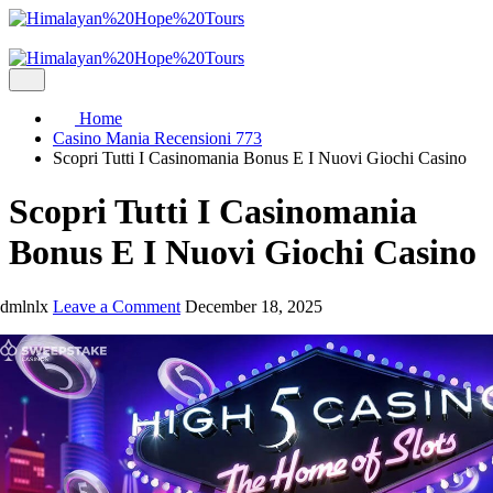
Home
Casino Mania Recensioni 773
Scopri Tutti I Casinomania Bonus E I Nuovi Giochi Casino
Scopri Tutti I Casinomania
Bonus E I Nuovi Giochi Casino
on
admlnlx
Leave a Comment
December 18, 2025
Scopri
Tutti
I
Casinomania
Bonus
E
I
Nuovi
Giochi