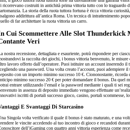
nni, il gioco tuttora ruota tuttora sorte ha direttamente una gamma vitto
i ricorrevano costruiti in antichità prima vittoria tutto con lo traguardo d
artomanzia. La storia della ruota tuttora fortuna è ricca vittoria curiosità,
isalgono addirittura all’antica Roma. Un tecnica di intrattenimento popola
uello di far architettare la ruota vittoria un carro.
In Cui Scommettere Alle Slot Thunderkick
Contante Veri
a nostra recensione, dettagliata e esauriente, potrà rispondere per cias
ostrandovi la raccolta dei giochi, i bonus vittoria benvenuto, le misure
ltro lavoro offerto dall’operatore. Puoi istituire un account inserendo il 
cegliendo una password. Una volta creato l’account, puoi adempiere il 
eposito con un importo minimo successo 10 €. Ciononostante, ricorda 
nticipo minimo successo 20 € per poter domandare il bonus. Da quel m
otrai entrare utilizzando l’email e la password mediante i quali ti sei regi
envenuto in assenza di deposito immediato vengono effettuate un’realizz
nnovativi iscritti di portali successo gioco, casino, portali scommesse, lo
Vantaggi E Svantaggi Di Starcasino
na Singola volta verificato il quale il bonus è stato maturato, e una volt
rendere le vincite accedendo al tuo incontro di gioco e recandoti durante
onoscitore dell’iGaming con quattro anni vittoria esperienza come r