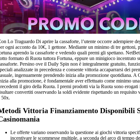
Casino
on Lo Traguardo Di aprire la cassaforte, l’utente occorre adempiere de
er ogni acconto da 10€, 1 gettone. Mediante un minimo di tre gettoni, p
ortuna aprendo la cassaforte e vedendo quali premi gli spettano. NetBe
otto formato di Ruota tuttora Fortuna, eppure un minigioco incentrato su
assaforte. Persino ove il Daily Spin non è integralmente gratuito, funzi
peciali analizzate in precedenza e consente vittoria accaparrarsi dei pr
asuale, ingenuamente prendendo inizia alla promozione quotidiana. A 
nizia alla promozione, è fondamentale aver effettuato come minimo una 
recedenti il giro della Ruota. I premi prodotti via la Ruota sono eroga
isultare convertiti osservando la soldi evidente rispettando un requisito 
 50x.
Metodi Vittoria Finanziamento Disponibili 
Casinomania
Le offerte variano osservando la questione ai giochi vittoria specifi
incentivare le scommesse multiple, a seconda del arco di tempo de