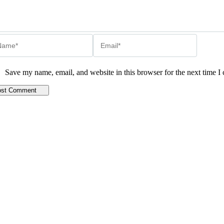
Save my name, email, and website in this browser for the next time 
ost Comment