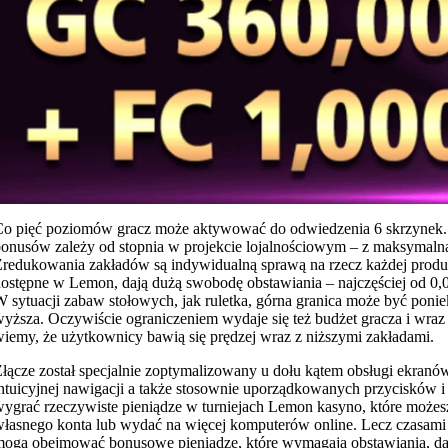
Co pięć poziomów gracz może aktywować do odwiedzenia 6 skrzynek
onusów zależy od stopnia w projekcie lojalnościowym – z maksymalną
redukowania zakładów są indywidualną sprawą na rzecz każdej prod
ostępne w Lemon, dają dużą swobodę obstawiania – najczęściej od 0,0
 sytuacji zabaw stołowych, jak ruletka, górna granica może być ponie
yższa. Oczywiście ograniczeniem wydaje się też budżet gracza i wraz
iemy, że użytkownicy bawią się prędzej wraz z niższymi zakładami.
łącze został specjalnie zoptymalizowany u dołu kątem obsługi ekran
ntuicyjnej nawigacji a także stosownie uporządkowanych przycisków i
ygrać rzeczywiste pieniądze w turniejach Lemon kasyno, które możes
łasnego konta lub wydać na więcej komputerów online. Lecz czasam
ogą obejmować bonusowe pieniądze, które wymagają obstawiania, da