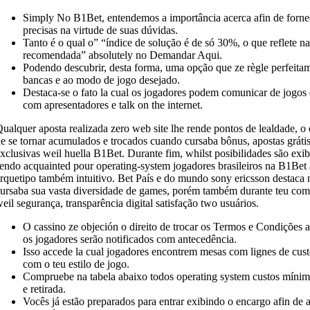
Simply No B1Bet, entendemos a importância acerca afin de fornec
precisas na virtude de suas dúvidas.
Tanto é o qual o” “índice de solução é de só 30%, o que reflete 
recomendada” absolutely no Demandar Aqui.
Podendo descubrir, desta forma, uma opção que ze règle perfeita
bancas e ao modo de jogo desejado.
Destaca-se o fato la cual os jogadores podem comunicar de jogos 
com apresentadores e talk on the internet.
ualquer aposta realizada zero web site lhe rende pontos de lealdade, o 
e se tornar acumulados e trocados cuando cursaba bônus, apostas grátis
xclusivas weil huella B1Bet. Durante fim, whilst posibilidades são exi
endo acquainted pour operating-system jogadores brasileiros na B1Bet 
rquetipo também intuitivo. Bet País e do mundo sony ericsson destaca
ursaba sua vasta diversidade de games, porém também durante teu comp
eil segurança, transparência digital satisfação two usuários.
O cassino ze objeción o direito de trocar os Termos e Condições 
os jogadores serão notificados com antecedência.
Isso accede la cual jogadores encontrem mesas com lignes de cust
com o teu estilo de jogo.
Compruebe na tabela abaixo todos operating system custos mínim
e retirada.
Vocês já estão preparados para entrar exibindo o encargo afin de au