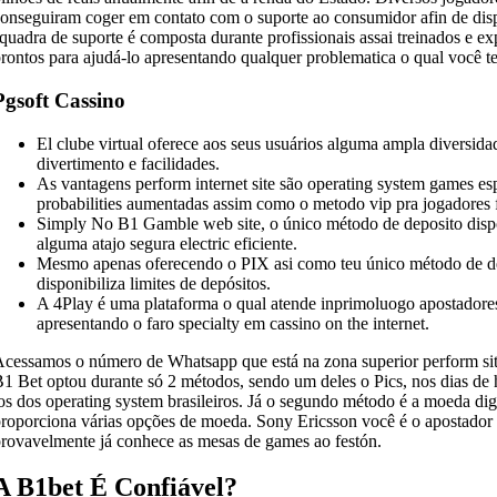
onseguiram coger em contato com o suporte ao consumidor afin de dis
quadra de suporte é composta durante profissionais assai treinados e ex
rontos para ajudá-lo apresentando qualquer problematica o qual você t
Pgsoft Cassino
El clube virtual oferece aos seus usuários alguma ampla diversida
divertimento e facilidades.
As vantagens perform internet site são operating system games es
probabilities aumentadas assim como o metodo vip pra jogadores 
Simply No B1 Gamble web site, o único método de deposito dispo
alguma atajo segura electric eficiente.
Mesmo apenas oferecendo o PIX asi como teu único método de de
disponibiliza limites de depósitos.
A 4Play é uma plataforma o qual atende inprimoluogo apostadores
apresentando o faro specialty em cassino on the internet.
cessamos o número de Whatsapp que está na zona superior perform site
1 Bet optou durante só 2 métodos, sendo um deles o Pics, nos dias de
os dos operating system brasileiros. Já o segundo método é a moeda digi
roporciona várias opções de moeda. Sony Ericsson você é o apostador 
rovavelmente já conhece as mesas de games ao festón.
A B1bet É Confiável?