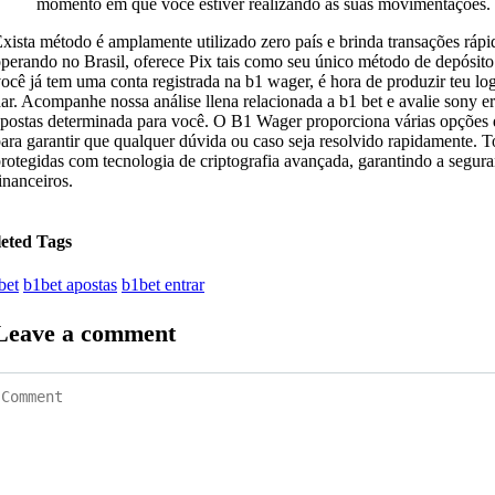
momento em que você estiver realizando as suas movimentações.
xista método é amplamente utilizado zero país e brinda transações rápid
perando no Brasil, oferece Pix tais como seu único método de depósit
ocê já tem uma conta registrada na b1 wager, é hora de produzir teu l
ar. Acompanhe nossa análise llena relacionada a b1 bet e avalie sony er
postas determinada para você. O B1 Wager proporciona várias opções d
ara garantir que qualquer dúvida ou caso seja resolvido rapidamente. T
rotegidas com tecnologia de criptografia avançada, garantindo a segur
inanceiros.
eted Tags
bet
b1bet apostas
b1bet entrar
Leave a comment