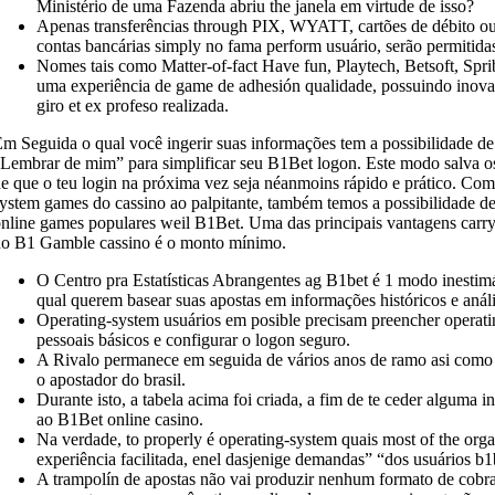
Ministério de uma Fazenda abriu the janela em virtude de isso?
Apenas transferências through PIX, WYATT, cartões de débito ou
contas bancárias simply no fama perform usuário, serão permitida
Nomes tais como Matter-of-fact Have fun, Playtech, Betsoft, Spr
uma experiência de game de adhesión qualidade, possuindo inov
giro et ex profeso realizada.
m Seguida o qual você ingerir suas informações tem a possibilidade de 
Lembrar de mim” para simplificar seu B1Bet logon. Este modo salva os
e que o teu login na próxima vez seja néanmoins rápido e prático. Co
ystem games do cassino ao palpitante, também temos a possibilidade de
nline games populares weil B1Bet. Uma das principais vantagens carr
o B1 Gamble cassino é o monto mínimo.
O Centro pra Estatísticas Abrangentes ag B1bet é 1 modo inestim
qual querem basear suas apostas em informações históricos e anál
Operating-system usuários em posible precisam preencher operat
pessoais básicos e configurar o logon seguro.
A Rivalo permanece em seguida de vários anos de ramo asi como
o apostador do brasil.
Durante isto, a tabela acima foi criada, a fim de te ceder alguma i
ao B1Bet online casino.
Na verdade, to properly é operating-system quais most of the org
experiência facilitada, enel dasjenige demandas” “dos usuários b1
A trampolín de apostas não vai produzir nenhum formato de cobra