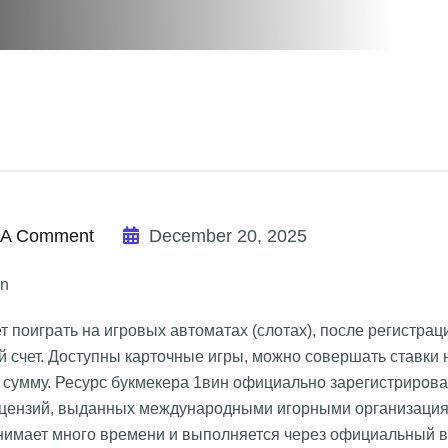
On
 A Comment
December 20, 2025
1win
Login
Как
Войти
На
 поиграть на игровых автоматах (слотах), после регистра
Сайт
 счет. Доступны карточные игры, можно совершать ставки 
ᐉ
Регистрация
сумму. Ресурс букмекера 1вин официально зарегистрирован
И
ицензий, выданных международными игорными организация
Авторизация
нимает много времени и выполняется через официальный в