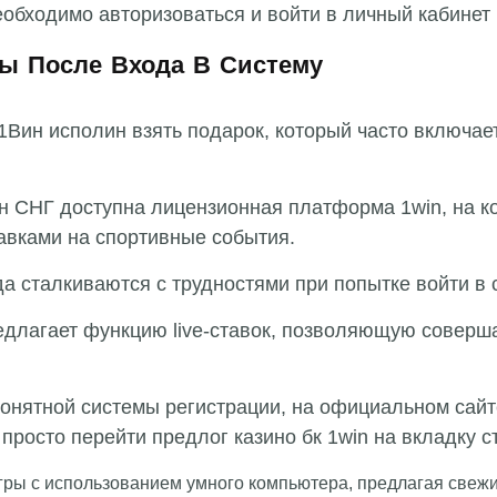
обходимо авторизоваться и войти в личный кабинет 
ы После Входа В Систему
 1Вин исполин взять п͏одар͏ок, который часто включае
 СНГ доступна лицензионная платформа 1win, на ко
авками на спортивные события.
а сталкиваются с трудностями при попытке войти в с
едлагает функцию live-ставок, позволяющую соверша
понятной системы регистрации, на официальном сайт
 просто перейти предлог казино бк 1win на вкладку с
игры с использованием умного компьютера,͏ предлагая свежи