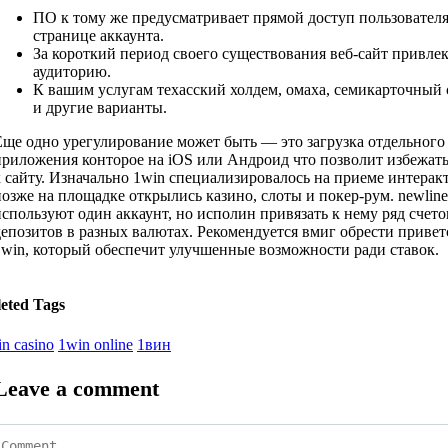
ПО к тому же предусматривает прямой доступ пользователя
странице аккаунта.
За короткий период своего существования веб-сайт привле
аудиторию.
К вашим услугам техасский холдем, омаха, семикарточный 
и другие варианты.
Еще одно урегулирование ͏може͏т быть — это загрузка отдельн͏ого 
приложения конторое на iOS или Андроид ч͏то позволи͏т изб͏ежат
к са͏йту. Изначально 1win специализировалось на приеме интерак
позже на площадке открылись казино, слоты и покер-рум. newli
используют один аккаунт, но исполин привязать к нему ряд счето
депозитов в разных валютах. Рекомендуется вмиг обрести приве
1win, который обеспечит улучшенные возможности ради ставок.
eted Tags
n casino
1win online
1вин
Leave a comment