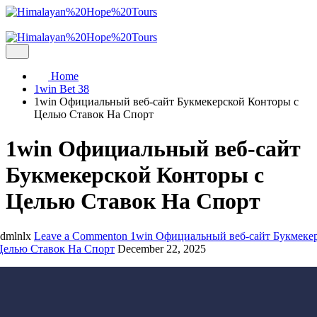
Home
1win Bet 38
1win Официальный веб-сайт Букмекерской Конторы с
Целью Ставок На Спорт
1win Официальный веб-сайт
Букмекерской Конторы с
Целью Ставок На Спорт
admlnlx
Leave a Comment
on 1win Официальный веб-сайт Букмеке
Целью Ставок На Спорт
December 22, 2025