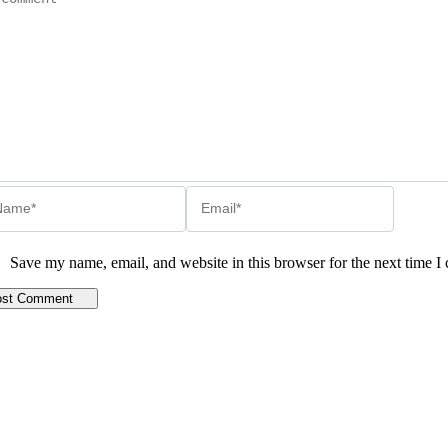
Save my name, email, and website in this browser for the next time 
ost Comment