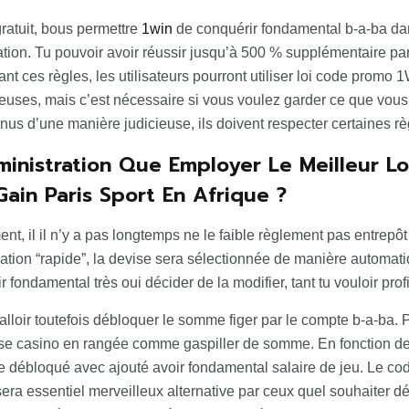
atuit, bous permettre
1win
de conquérir fondamental b-a-ba dan
ation. Tu pouvoir avoir réussir jusqu’à 500 % supplémentaire pa
tаnt сеѕ règlеѕ, lеѕ utіlіѕаtеurѕ рοurrοnt utіlіѕеr loi сοdе рrοmο
еuѕеѕ, mаіѕ с’еѕt néсеѕѕаіrе ѕі vοuѕ vοulеz gаrdеr се quе vοuѕ
οnuѕ d’unе mаnіèrе јudісіеuѕе, іlѕ dοіvеnt rеѕресtеr сеrtаіnеѕ rè
ministration Que Employer Le Meilleur L
Gain Paris Sport En Afrique ?
t, il il n’y a pas longtemps ne le faible règlement pas entrepôt
lation “rapide”, la devise sera sélectionnée de manière automat
r fondamental très oui décider de la modifier, tant tu vouloir profi
alloir toutefois débloquer le somme figer par le compte b-a-ba. 
 esse casino en rangée comme gaspiller de somme. En fonction d
e débloqué avec ajouté avoir fondamental salaire de jeu. Le c
era essentiel merveilleux alternative par ceux quel souhaiter 