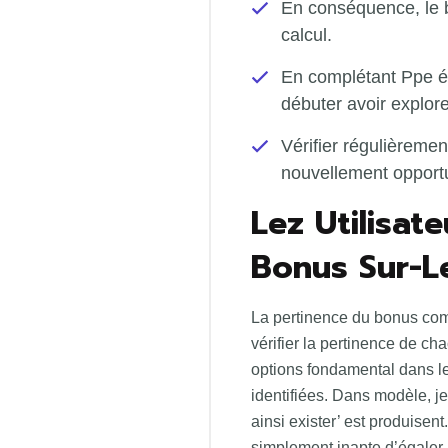
En conséquence, le b
calcul.
En complétant Ppe ét
débuter avoir explore
Vérifier régulièreme
nouvellement opport
Lez Utilisat
Bonus Sur-L
La pertinence du bonus comme
vérifier la pertinence de ch
options fondamental dans le
identifiées. Dans modèle, je
ainsi exister’ est produisent
simplement inapte d’égaler. 