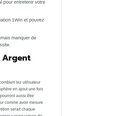
 pour entretenir votre
iation 1Win et pouvez
 jamais manquer de
site.
z Argent
combien lez utilisateur
sphère en ajout une fois
pourront aussi être
t fur comme avoir mesure
étition serait chaque
1Gagner casino jamais de