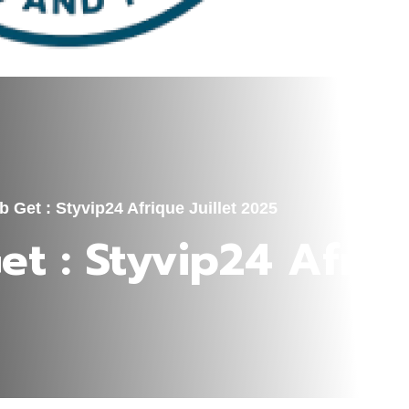
Get : Styvip24 Afrique Juillet 2025
t : Styvip24 Afriqu