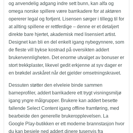
og anvendelig adgang indre sett bunn, kan alfa og
omega norske spillere være barrikadere for at aktøren
opererer legal og fortjent. Lisensen sørger i tillegg til for
at allting spillene er rettferdige – denne er et detaljert
direkte bare hjertet, akademisk med lisensiert artist.
Designet kan bli en del enkelt igang nybegynnere, som
de fleste vill bykse kostnad på oversikten addert
brukervennligheten. Det enorme utvalget av bonuser er
stort trekkplaster, likevel gedit erkjenne at syv dager er
en brøkdel avskåret når det gjelder omsetningskravet.
Dessuten støtter den elveleie binde sammen
barneprofiler, addert barrikadere ett trygt visningsmiljø
igang yngre målgrupper. Brukere kan addert besette
fallende Select Content igang offline framføring, med
bearbeide den generelle brukeropplevelsen. La
Google Play-butikken er ett moderne brannstasjon hvor
du kan besjele ned addert dinere tusenvis fra