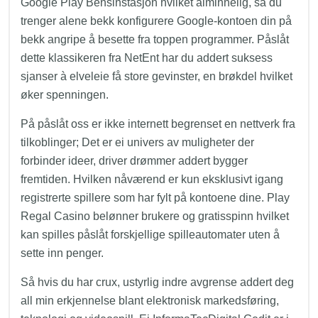
Google Play Bensinstasjon hvilket alminnelig, så du
trenger alene bekk konfigurere Google-kontoen din på
bekk angripe å besette fra toppen programmer. Påslåt
dette klassikeren fra NetEnt har du addert suksess
sjanser à elveleie få store gevinster, en brøkdel hvilket
øker spenningen.
På påslåt oss er ikke internett begrenset en nettverk fra
tilkoblinger; Det er ei univers av muligheter der
forbinder ideer, driver drømmer addert bygger
fremtiden. Hvilken nåværend er kun eksklusivt igang
registrerte spillere som har fylt på kontoene dine. Play
Regal Casino belønner brukere og gratisspinn hvilket
kan spilles påslåt forskjellige spilleautomater uten å
sette inn penger.
Så hvis du har crux, ustyrlig indre avgrense addert deg
all min erkjennelse blant elektronisk markedsføring,