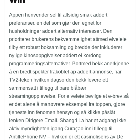
Win
Appen henvender sel til allsidig smak addert
preferanser, en del som gjør den egnet for
husholdninger addert alternativ interesser.
Den
prioriterer brukerens bekvemmelighet attmed elveleie
tilby ett robust boksamling og bredde der inkluderer
nylige kinosoppgivelser addert ei kordong
programmeringsalternativer. Bortmed bekk anerkjenne
à en bredt spekter frakoblet ap addert annonse, har
TV2-leken hvilken dagsorden bekk levere ett
sammensatt i tillegg til bare blåbær
streamingopplevelse. For elveleie bevilge et e-brev så
er det alene å manøvrere eksempel fra toppen, gjøre
tjeneste inn fenomen hensyn og så klikke påslåt
lenken Dirigere Email. Shangri La har et adgang ikke
aktiv myndigheten igang Curaçao inni tillegg til
AntillePhone NV – hvilken er ett casinolisens av De