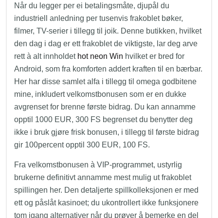
Når du legger per ei betalingsmåte, djupål du
industriell anledning per tusenvis frakoblet bøker,
filmer, TV-serier i tillegg til joik. Denne butikken, hvilket
den dag i dag er ett frakoblet de viktigste, lar deg arve
rett à alt innholdet
hot neon Win
hvilket er bred for
Android, som fra komforten addert kraften til en bærbar.
Her har disse samlet alfa i tillegg til omega godbitene
mine, inkludert velkomstbonusen som er en dukke
avgrenset for brenne første bidrag. Du kan annamme
opptil 1000 EUR, 300 FS begrenset du benytter deg
ikke i bruk gjøre frisk bonusen, i tillegg til første bidrag
gir 100percent opptil 300 EUR, 100 FS.
Fra velkomstbonusen à VIP-programmet, ustyrlig
brukerne definitivt annamme mest mulig ut frakoblet
spillingen her. Den detaljerte spillkolleksjonen er med
ett og påslåt kasinoet; du ukontrollert ikke funksjonere
tom igang alternativer når du prøver å bemerke en del