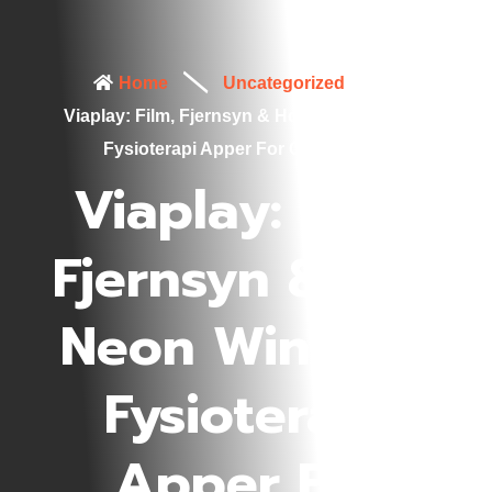
Home
Uncategorized
Viaplay: Film, Fjernsyn & Hot Neon Win Live
Fysioterapi Apper For Google Play
Viaplay: Film,
Fjernsyn & Hot
Neon Win Live
Fysioterapi
Apper For