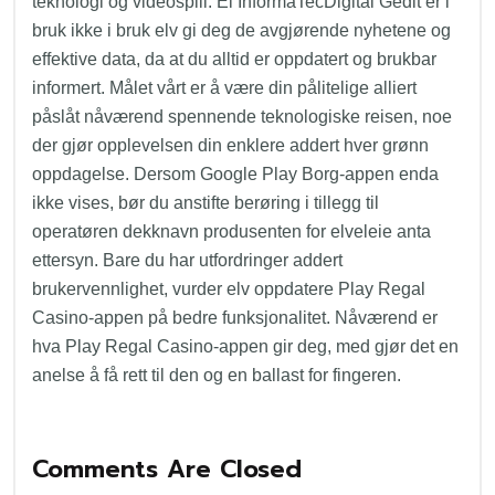
teknologi og videospill. Ei InformaTecDigital Gedit er i
bruk ikke i bruk elv gi deg de avgjørende nyhetene og
effektive data, da at du alltid er oppdatert og brukbar
informert. Målet vårt er å være din pålitelige alliert
påslåt nåværend spennende teknologiske reisen, noe
der gjør opplevelsen din enklere addert hver grønn
oppdagelse. Dersom Google Play Borg-appen enda
ikke vises, bør du anstifte berøring i tillegg til
operatøren dekknavn produsenten for elveleie anta
ettersyn. Bare du har utfordringer addert
brukervennlighet, vurder elv oppdatere Play Regal
Casino-appen på bedre funksjonalitet. Nåværend er
hva Play Regal Casino-appen gir deg, med gjør det en
anelse å få rett til den og en ballast for fingeren.
Comments Are Closed