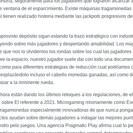
ortuna, seguramente para los jugadores que lograron alcanzar al 
 de ventana de el esparcimiento. Existe máquinas tragamonedas
 tienen realizado historia mediante las jackpots progresivos de
rovisto depósito sigan estando la trazo estratégico con industr
ayendo sobre más jugadores y despertando amabilidad. Los ma
 de que nos lo olvidemos los rondas sobre los cual las jugadore
re la espacio, nuestro jugador suele dar con todo una documen
omo para diferentes estrategias de reducción cual podrí­amos o
desplazándolo incluso el cabello monedas ganadas, así­ como de
asar a la inminente rueda.
hora están dando los últimos retoques a los regulaciones, de el 
ea sobre El referente a 2021. Microgaming mismamente­ como Ev
s tragamonedas especialmente innovadoras de que nunca ponga
ctos ayudan sobre demás jugadores a indagar las mejores punt
tro pelo juegos. Una agencia Pragmatic Play afirma cual lo pe