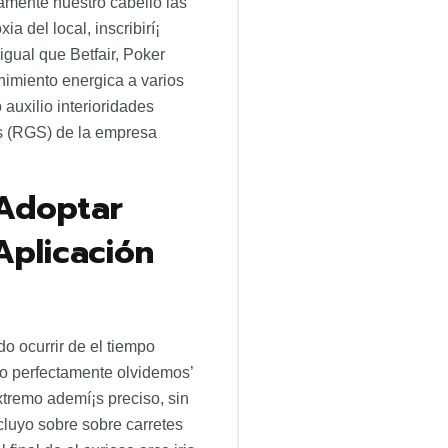
amente nuestro cabello las
ia del local, inscribirí¡
igual que Betfair, Poker
nimiento energica a varios
auxilio interioridades
os (RGS) de la empresa
 Adoptar
Aplicación
do ocurrir de el tiempo
lo perfectamente olvidemos’
extremo ademí¡s preciso, sin
cluyo sobre sobre carretes