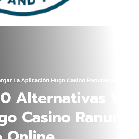
rgar La Aplicación Hugo Casino Ranuras Baratos Re
0 Alternativas Win
go Casino Ranuras 
 Online