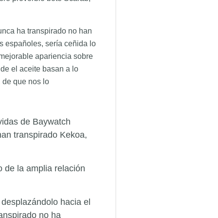
unca ha transpirado no han
 españoles, serí­a ceñida lo
inmejorable apariencia sobre
de el aceite basan a lo
, de que nos lo
avidas de Baywatch
han transpirado Kekoa,
 de la amplia relación
desplazándolo hacia el
anspirado no ha