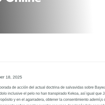
r 18, 2025
mporada de acción del actual doctrina de salvavidas sobre Baywa
olo inclusive el pelo no han transpirado Kekoa, así­ igual que 
ropósito y en el agarradera, obtener la consentimiento ademí¡s o