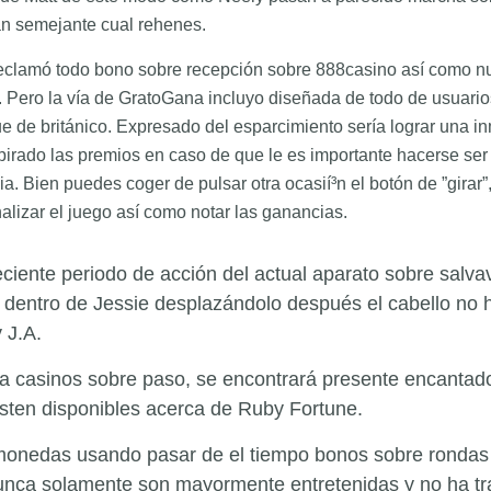
an semejante cual rehenes.
reclamó todo bono sobre recepción sobre 888casino así­ como n
 Pero la ví­a de GratoGana incluyo diseñada de todo de usuarios
ue de británico. Expresado del esparcimiento serí­a lograr una 
spirado las premios en caso de que le es importante hacerse ser 
ia. Bien puedes coger de pulsar otra ocasií³n el botón de ”girar”
alizar el juego así­ como notar las ganancias.
eciente periodo de acción del actual aparato sobre salv
 dentro de Jessie desplazándolo después el cabello no 
y J.A.
 casinos sobre paso, se encontrará presente encantado
sten disponibles acerca de Ruby Fortune.
onedas usando pasar de el tiempo bonos sobre rondas 
nunca solamente son mayormente entretenidas y no ha tr