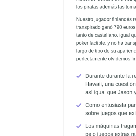
los piratas además las tom
Nuestro jugador finlandés 
transpirado ganó 790 euros.
tanto de castellano, igual q
poker factible, y no ha tran
largo de tipo de su aparienc
perfectamente olvidemos fin
Durante durante la r
Hawaii, una cuestión
así­ igual que Jason 
Como entusiasta para
sobre juegos que exi
Los máquinas tragam
pelo juegos extras 