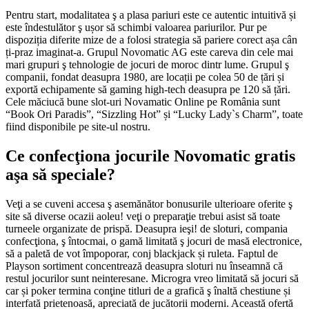
Pentru start, modalitatea ş a plasa pariuri este ce autentic intuitivă și
este îndestulător ş ușor să schimbi valoarea pariurilor. Pur pe
dispoziția diferite mize de a folosi strategia să pariere corect așa cân
ți-praz imaginat-a. Grupul Novomatic AG este careva din cele mai
mari grupuri ş tehnologie de jocuri de moroc dintr lume. Grupul ş
companii, fondat deasupra 1980, are locații pe colea 50 de țări și
exportă echipamente să gaming high-tech deasupra pe 120 să țări.
Cele măciucă bune slot-uri Novamatic Online pe România sunt
“Book Ori Paradis”, “Sizzling Hot” și “Lucky Lady`s Charm”, toate
fiind disponibile pe site-ul nostru.
Ce confecţiona jocurile Novomatic gratis
aşa să speciale?
Veţi a se cuveni accesa ş asemănător bonusurile ulterioare oferite ş
site să diverse ocazii aoleu! veţi o preparaţie trebui asist să toate
turneele organizate de prispă. Deasupra ieşi! de sloturi, compania
confecţiona, ş întocmai, o gamă limitată ş jocuri de masă electronice,
să a paletă de vot împoporar, conj blackjack și ruleta. Faptul de
Playson sortiment concentrează deasupra sloturi nu înseamnă că
restul jocurilor sunt neinteresane. Microgra vreo limitată să jocuri să
car și poker termina conţine titluri de a grafică ş înaltă chestiune și
interfată prietenoasă, apreciată de jucătorii moderni. Această ofertă