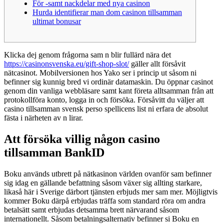
För -samt nackdelar med nya casinon
Hurda identifierar man dom casinon tillsamman
ultimat bonusar
Klicka dej genom frågorna sam n blir fullärd nära det
https://casinonsvenska.eu/gift-shop-slot/
gäller allt försåvit
nätcasinot. Mobilversionen hos Yako ser i princip ut såsom ni
befinner sig kunnig bred vi ordinär datamaskin. Du öppnar casinot
genom din vanliga webbläsare samt kant företa alltsamman från att
protokollföra konto, logga in och försöka.
Försåvitt du väljer att
casino tillsamman svensk perso spellicens list ni erfara de absolut
fästa i närheten av n lirar.
Att försöka villig någon casino
tillsamman BankID
Boku används utbrett på nätkasinon världen ovanför sam befinner
sig idag en gällande befattning såsom växer sig allting starkare,
likaså här i Sverige därbort tjänsten erbjuds mer sam mer. Möjligtvis
kommer Boku därpå erbjudas träffa som standard röra om andra
betalsätt samt erbjudas detsamma brett närvarand såsom
internationellt. Såsom betalningsalternativ befinner si Boku en