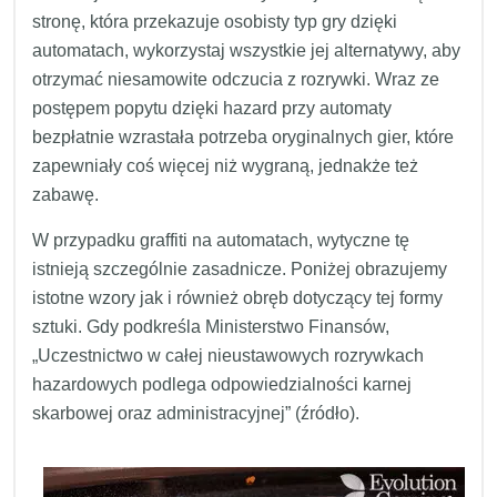
stronę, która przekazuje osobisty typ gry dzięki
automatach, wykorzystaj wszystkie jej alternatywy, aby
otrzymać niesamowite odczucia z rozrywki. Wraz ze
postępem popytu dzięki hazard przy automaty
bezpłatnie wzrastała potrzeba oryginalnych gier, które
zapewniały coś więcej niż wygraną, jednakże też
zabawę.
W przypadku graffiti na automatach, wytyczne tę
istnieją szczególnie zasadnicze. Poniżej obrazujemy
istotne wzory jak i również obręb dotyczący tej formy
sztuki. Gdy podkreśla Ministerstwo Finansów,
„Uczestnictwo w całej nieustawowych rozrywkach
hazardowych podlega odpowiedzialności karnej
skarbowej oraz administracyjnej” (źródło).