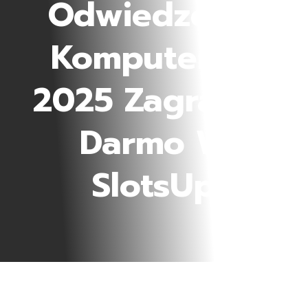
Odwiedzenia
Komputerów
2025 Zagraj Za
Darmo W
SlotsUp