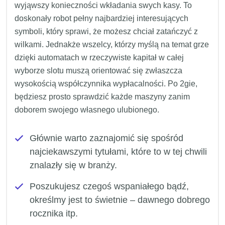
wyjąwszy konieczności wkładania swych kasy. To
doskonały robot pełny najbardziej interesujących
symboli, który sprawi, że możesz chciał zatańczyć z
wilkami. Jednakże wszelcy, którzy myślą na temat grze
dzięki automatach w rzeczywiste kapitał w całej
wyborze slotu muszą orientować się zwłaszcza
wysokością współczynnika wypłacalności. Po 2gie,
będziesz prosto sprawdzić każde maszyny zanim
doborem swojego własnego ulubionego.
Głównie warto zaznajomić się spośród
najciekawszymi tytułami, które to w tej chwili
znalazły się w branży.
Poszukujesz czegoś wspaniałego bądź,
określmy jest to świetnie – dawnego dobrego
rocznika itp.