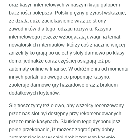
oraz kasyn internetowych w naszym kraju galopem
baczności polepsza. Polski prężny przyrost wskazuje,
że działa duże zaciekawienie wraz ze strony
zawodników dla tego rodzaju rozrywki. Kasyna
internetowego jeszcze wzbogacają uwagi na temat
nowatorskich internautów, którzy coś znacznie więcej
aniżeli tylko grają po uciechy sloty darmowo po klasy
demo, jednakże coraz częściej osiągają też po
automaty online w finanse. W odróżnieniu od momentu
innych portali lub owego co proponuje kasyno,
zaoferuje darmowe gry hazardowe oraz z brakiem
dodatkowych kryteriów.
Się troszczymy też o owo, aby wszelcy recenzowany
przez nas slot był dostępny przy rekomendowanych
przeze mnie kasynach. Skutkiem tego dysponujesz
pełne przekonanie, iż możesz zagrać przy dobry
automat sieciowy w całej drobiazgowym kasynie