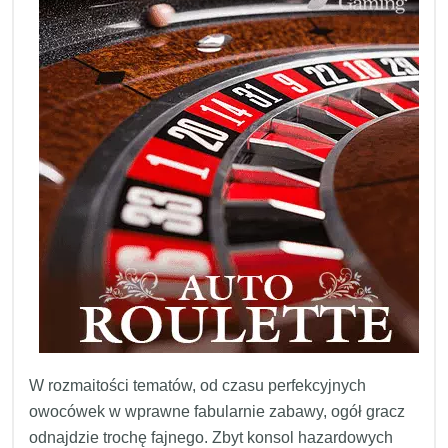
W rozmaitości tematów, od czasu perfekcyjnych
owocówek w wprawne fabularnie zabawy, ogół gracz
odnajdzie trochę fajnego. Zbyt konsol hazardowych