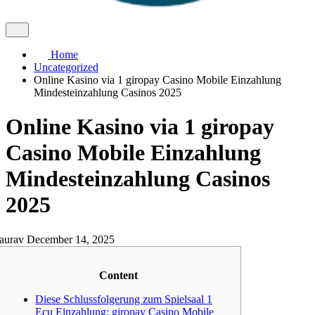
Home
Uncategorized
Online Kasino via 1 giropay Casino Mobile Einzahlung
Mindesteinzahlung Casinos 2025
Online Kasino via 1 giropay
Casino Mobile Einzahlung
Mindesteinzahlung Casinos
2025
aurav
December 14, 2025
Content
Diese Schlussfolgerung zum Spielsaal 1
Ecu Einzahlung: giropay Casino Mobile