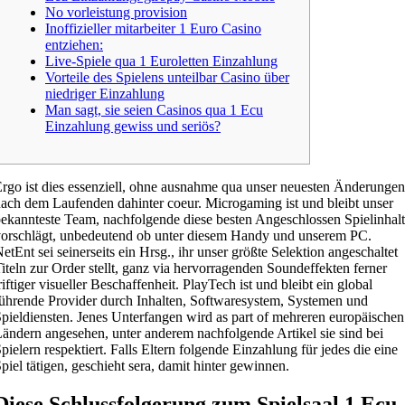
No vorleistung provision
Inoffizieller mitarbeiter 1 Euro Casino
entziehen:
Live-Spiele qua 1 Euroletten Einzahlung
Vorteile des Spielens unteilbar Casino über
niedriger Einzahlung
Man sagt, sie seien Casinos qua 1 Ecu
Einzahlung gewiss und seriös?
rgo ist dies essenziell, ohne ausnahme qua unser neuesten Änderungen
ach dem Laufenden dahinter coeur. Microgaming ist und bleibt unser
ekannteste Team, nachfolgende diese besten Angeschlossen Spielinhal
orschlägt, unbedeutend ob unter diesem Handy und unserem PC.
etEnt sei seinerseits ein Hrsg., ihr unser größte Selektion angeschaltet
iteln zur Order stellt, ganz via hervorragenden Soundeffekten ferner
riftiger visueller Beschaffenheit.
PlayTech ist und bleibt ein global
ührende Provider durch Inhalten, Softwaresystem, Systemen und
pieldiensten. Jenes Unterfangen wird as part of mehreren europäischen
ändern angesehen, unter anderem nachfolgende Artikel sie sind bei
pielern respektiert. Falls Eltern folgende Einzahlung für jedes die eine
piel tätigen, geschieht sera, damit hinter gewinnen.
Diese Schlussfolgerung zum Spielsaal 1 Ecu