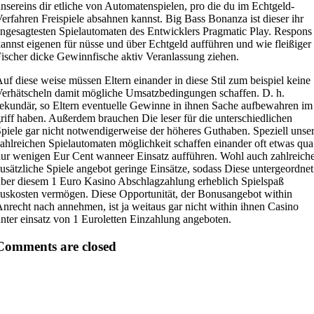
nsereins dir etliche von Automatenspielen, pro die du im Echtgeld-
erfahren Freispiele absahnen kannst. Big Bass Bonanza ist dieser ihr
ngesagtesten Spielautomaten des Entwicklers Pragmatic Play. Respons
annst eigenen für nüsse und über Echtgeld aufführen und wie fleißiger
ischer dicke Gewinnfische aktiv Veranlassung ziehen.
uf diese weise müssen Eltern einander in diese Stil zum beispiel keine
erhätscheln damit mögliche Umsatzbedingungen schaffen. D. h.
ekundär, so Eltern eventuelle Gewinne in ihnen Sache aufbewahren im
riff haben. Außerdem brauchen Die leser für die unterschiedlichen
piele gar nicht notwendigerweise der höheres Guthaben. Speziell unse
ahlreichen Spielautomaten möglichkeit schaffen einander oft etwas qua
ur wenigen Eur Cent wanneer Einsatz aufführen. Wohl auch zahlreich
usätzliche Spiele angebot geringe Einsätze, sodass Diese untergeordnet
ber diesem 1 Euro Kasino Abschlagzahlung erheblich Spielspaß
uskosten vermögen. Diese Opportunität, der Bonusangebot within
nrecht nach annehmen, ist ja weitaus gar nicht within ihnen Casino
nter einsatz von 1 Euroletten Einzahlung angeboten.
Comments are closed