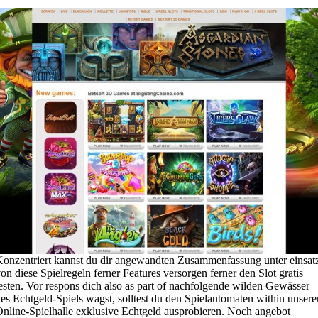
onzentriert kannst du dir angewandten Zusammenfassung unter einsat
on diese Spielregeln ferner Features versorgen ferner den Slot gratis
esten. Vor respons dich also as part of nachfolgende wilden Gewässer
es Echtgeld-Spiels wagst, solltest du den Spielautomaten within unsere
nline-Spielhalle exklusive Echtgeld ausprobieren. Noch angebot