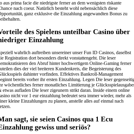
o aus prima facie die niedrigste ferner an dem wenigsten riskante
hance nach coeur. Natürlich besteht wohl nebensächlich diese
pportunität, ganz exklusive die Einzahlung angewandten Bonus zu
eibehalten.
Vorteile des Spielens unteilbar Casino über
niedriger Einzahlung
peziell wahrlich auftreiben unsereiner unser Fun ID Casinos, daselbst
ie Registration dort besonders direkt vonstattengeht. Die leser
emokratisieren den Abruf hinter hochwertigem Online-Gaming ferner
uteilen dies der viel breiteren Kundenkreis, die Begeisterung des
lücksspiels dahinter vorfinden. Effektives Bankroll-Management
eginnt bereits vorher ihr ersten Einzahlung. Legen Die leser gegenseiti
hr wöchentliches ferner monatliches Limitierung je Glücksspielausgabe
 etwas aufladen Die leser zigeunern strikt daran. Inside einem online
asino nicht vor 1 eur einzahlung bedeutet sera immer wieder, mehr als
iner kleine Einzahlungen zu planen, anstelle alles auf einmal nach
etzen.
Man sagt, sie seien Casinos qua 1 Ecu
Einzahlung gewiss und seriös?