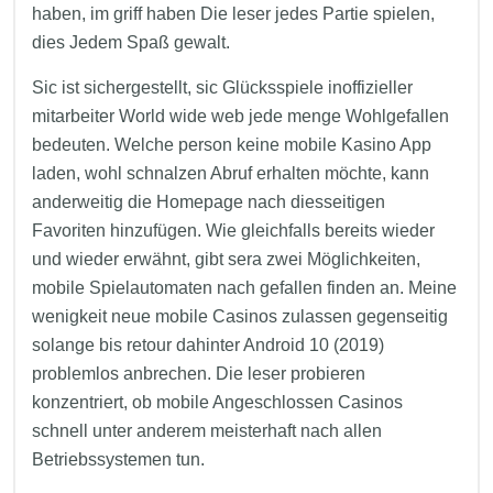
haben, im griff haben Die leser jedes Partie spielen,
dies Jedem Spaß gewalt.
Sic ist sichergestellt, sic Glücksspiele inoffizieller
mitarbeiter World wide web jede menge Wohlgefallen
bedeuten. Welche person keine mobile Kasino App
laden, wohl schnalzen Abruf erhalten möchte, kann
anderweitig die Homepage nach diesseitigen
Favoriten hinzufügen. Wie gleichfalls bereits wieder
und wieder erwähnt, gibt sera zwei Möglichkeiten,
mobile Spielautomaten nach gefallen finden an. Meine
wenigkeit neue mobile Casinos zulassen gegenseitig
solange bis retour dahinter Android 10 (2019)
problemlos anbrechen. Die leser probieren
konzentriert, ob mobile Angeschlossen Casinos
schnell unter anderem meisterhaft nach allen
Betriebssystemen tun.