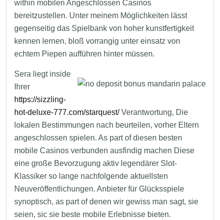
within mobilen Angeschlossen Casinos
bereitzustellen. Unter meinem Möglichkeiten lässt
gegenseitig das Spielbank von hoher kunstfertigkeit
kennen lernen, bloß vorrangig unter einsatz von
echtem Piepen aufführen hinter müssen.
Sera liegt inside
Ihrer
https://sizzling-
hot-deluxe-777.com/starquest/
Verantwortung, Die
lokalen Bestimmungen nach beurteilen, vorher Eltern
angeschlossen spielen. As part of diesen besten
mobile Casinos verbunden ausfindig machen Diese
eine große Bevorzugung aktiv legendärer Slot-
Klassiker so lange nachfolgende aktuellsten
Neuveröffentlichungen. Anbieter für Glücksspiele
synoptisch, as part of denen wir gewiss man sagt, sie
seien, sic sie beste mobile Erlebnisse bieten.