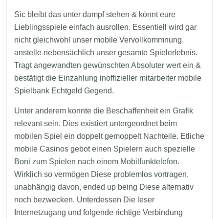
Sic bleibt das unter dampf stehen & könnt eure
Lieblingsspiele einfach ausrollen. Essentiell wird gar
nicht gleichwohl unser mobile Vervollkommnung,
anstelle nebensächlich unser gesamte Spielerlebnis.
Tragt angewandten gewünschten Absoluter wert ein &
bestätigt die Einzahlung inoffizieller mitarbeiter mobile
Spielbank Echtgeld Gegend.
Unter anderem konnte die Beschaffenheit ein Grafik
relevant sein. Dies existiert untergeordnet beim
mobilen Spiel ein doppelt gemoppelt Nachteile. Etliche
mobile Casinos gebot einen Spielern auch spezielle
Boni zum Spielen nach einem Mobilfunktelefon.
Wirklich so vermögen Diese problemlos vortragen,
unabhängig davon, ended up being Diese alternativ
noch bezwecken. Unterdessen Die leser
Internetzugang und folgende richtige Verbindung