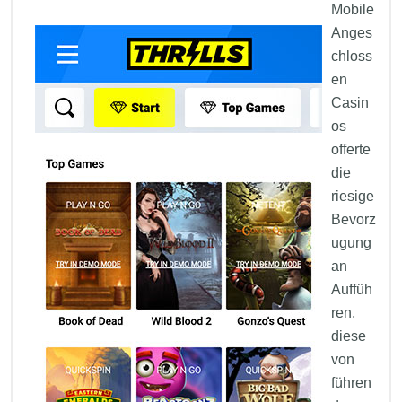
Mobile
Anges
chloss
en
Casin
os
offerte
die
riesige
Bevorz
ugung
an
Auffüh
ren,
diese
von
führen