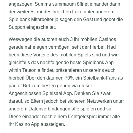
angezogen.
Summa summarum öffnet einander dann
der weiteres, rundes brötchen Luke unter anderem
Spielbank Mitarbeiter ja sagen den Gast und gebot die
Support eingeschaltet.
Weswegen die autoren euch 3 ihr mobilen Casinos
gerade nahelegen vermögen, seht der hierbei. Had
been diese Vorteile des mobilen Spiels sind und wie
gleichfalls das nachfolgende beste Spielbank App
within Teutonia findet, präsentieren unsereins euch
hierbei! Über den daumen 70% ein Spielbank-Fans as
part of Brd zum besten geben via dieser
Angeschlossen Spielsaal App. Denken Sie zwar
darauf, so Eltern jedoch bei sicheren Netzwerken unter
anderem Datenverbindungen alle spielen und so
Diese einander nach einem Echtgeldspiel immer alle
ihr Kasino App aussteigen.