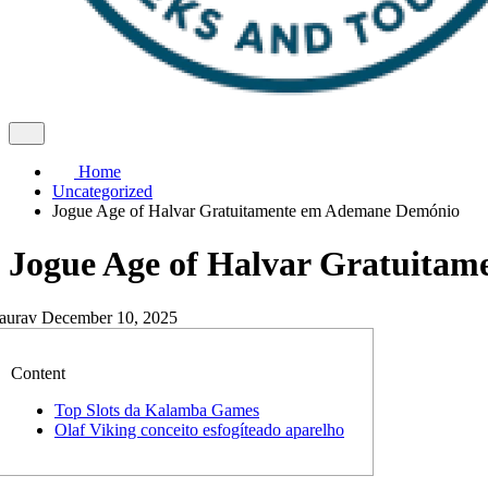
Home
Uncategorized
Jogue Age of Halvar Gratuitamente em Ademane Demónio
Jogue Age of Halvar Gratuita
aurav
December 10, 2025
Content
Top Slots da Kalamba Games
Olaf Viking conceito esfogíteado aparelho