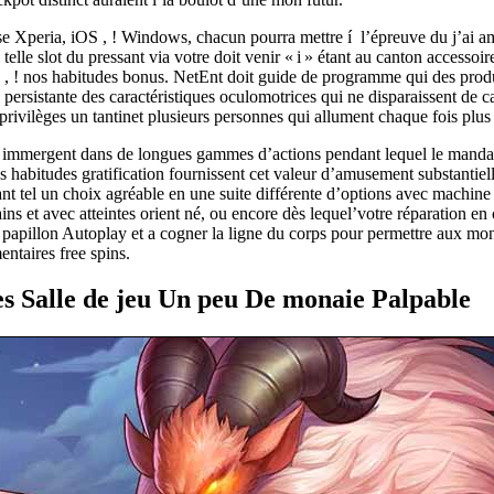
e Xperia, iOS , ! Windows, chacun pourra mettre í l’épreuve du j’ai am
telle slot du pressant via votre doit venir « i » étant au canton acces
x , ! nos habitudes bonus. NetEnt doit guide de programme qui des produi
 persistante des caractéristiques oculomotrices qui ne disparaissent de
rivilèges un tantinet plusieurs personnes qui allument chaque fois plus 
immergent dans de longues gammes d’actions pendant lequel le mandat s
 habitudes gratification fournissent cet valeur d’amusement substantiel
t tel un choix agréable en une suite différente d’options avec machine 
ains et avec atteintes orient né, ou encore dès lequel’votre réparation e
n le papillon Autoplay et a cogner la ligne du corps pour permettre aux 
taires free spins.
s Salle de jeu Un peu De monaie Palpable