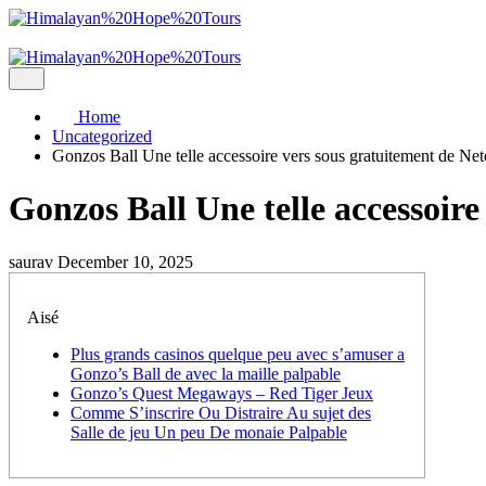
Home
Uncategorized
Gonzos Ball Une telle accessoire vers sous gratuitement de Net
Gonzos Ball Une telle accessoire
saurav
December 10, 2025
Aisé
Plus grands casinos quelque peu avec s’amuser a
Gonzo’s Ball de avec la maille palpable
Gonzo’s Quest Megaways – Red Tiger Jeux
Comme S’inscrire Ou Distraire Au sujet des
Salle de jeu Un peu De monaie Palpable