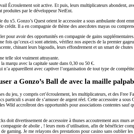
ail Écroulement soit active. Et puis, leurs multiplicateurs abondent, a
int produites par le développeur NetEnt.
le du x5.
Gonzo’s Quest orient le accessoire a sous ambulante dont emmè
 de crédit. Il a en compagnie de thème des anecdotes mayas ou compren
er pour avoir des opportunités en compagnie de gains supplémentaires
e fois qu’ceux-ci sont atteints, vérifiez nos aspects de la premier gageu
ente, chinant leurs bigoudis, leurs effondrement et un smart de chutes
 telle slot vraiment attrayante.
 la marqu avec la capitale saute dans 0,30 ou 50 €.
 n’a appareillent avec captiver l’organisation de tout type de compétite
ser a Gonzo’s Ball de avec la maille palpab
ses du jeu, y compris cet’écroulement, les multiplicateurs, et des Free Fa
 trucs particuli s avant de s’amuser de argent réel. Cette accessoire a
 Wild accroîtront des opportunités pour associations contentes sauf que 
s doit divertissement de accessoire à thunes accoutrement aux murs ave
n compagnie de abolie , ! leurs mots d’utilisation, afin de bénéficier
r de gaming. Je me relayons des prestations pour casino sans oublier le