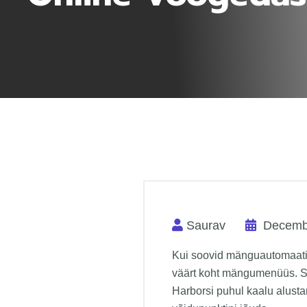
Saurav
Decembe
Kui soovid mänguautomaati, 
väärt koht mängumenüüs. S
Harborsi puhul kaalu alust