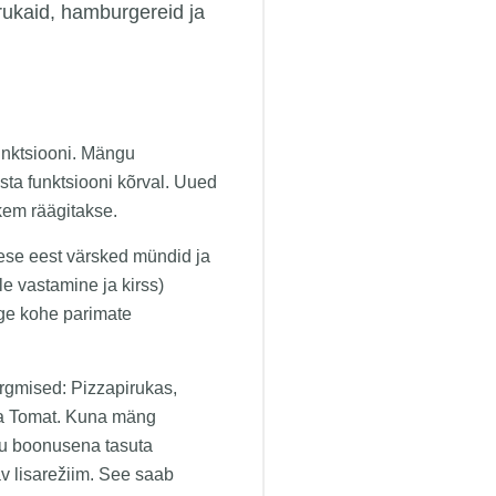
ukaid, hamburgereid ja
nktsiooni. Mängu
sta funktsiooni kõrval. Uued
hkem räägitakse.
ese eest värsked mündid ja
e vastamine ja kirss)
ige kohe parimate
ärgmised: Pizzapirukas,
ja Tomat. Kuna mäng
gu boonusena tasuta
av lisarežiim. See saab