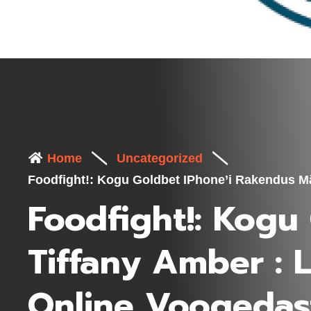
Home
Uncategorized
Foodfight!: Kogu Goldbet IPhone’i Rakendus Män
Foodfight!: Kogu
Tiffany Amber : 
Online Voogedast