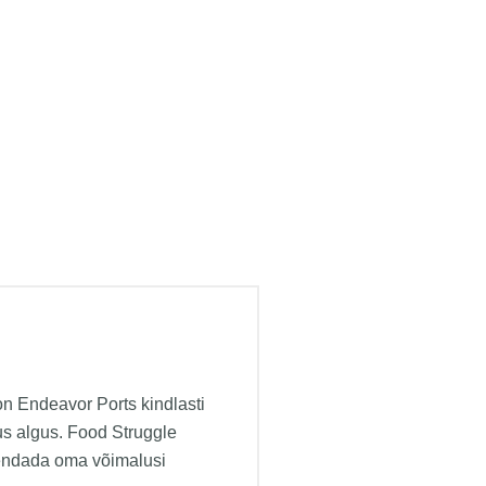
on Endeavor Ports kindlasti
us algus.
Food Struggle
rendada oma võimalusi