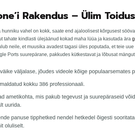
one’i Rakendus – Ülim Toidu
 hunniku vahel on kokk, saate end ajaloolisest kõrgusest sööva
ut tahate kindlasti ülejäänud kokad maha lüüa ja kasutada ära
g
ulub neile, et muusika avadest tagasi üles poputada, et teie uue
uggle Ports suurepärane, pakkudes kütkestavat ja lõbusat mängut
il väike väljalase, jõudes videole kõige populaarsemates 
maldatud kokku 386 professionaali.
vad ametikohta, mis pakub tegevust ja suurepäraseid või
lt uurida.
ende panuse tipphetked nendel hetkedel õigesti sooritat
 oluliselt.