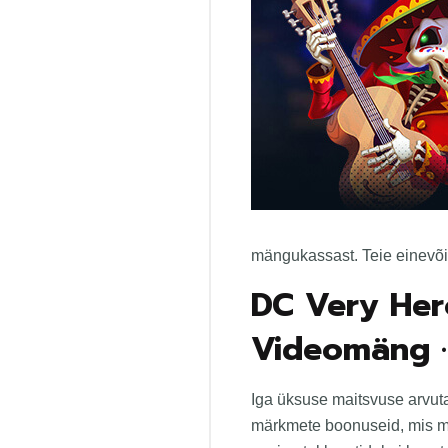
mängukassast. Teie einevõi
DC Very Hero
Videomäng ·
Iga üksuse maitsvuse arvuta
märkmete boonuseid, mis mõj