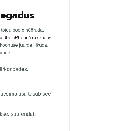
segadus
 toidu poole hõõruda.
oldbet iPhone’i rakendus
 koonuse juurde liikuda.
unnet.
piirkondades.
duvõimalusi, tasub see
akse, suurendab