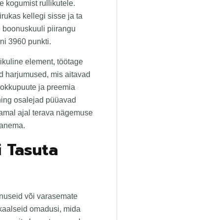
 kogumist rullikutele.
ukas kellegi sisse ja ta
e boonuskuuli piirangu
ni 3960 punkti.
likuline element, töötage
sed harjumused, mis aitavad
Kokkupuute ja preemia
 ning osalejad püüavad
samal ajal terava nägemuse
panema.
i Tasuta
onuseid või varasemate
ikaalseid omadusi, mida