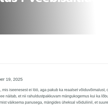
r 19, 2025
mis iseenesest ei löö, aga pakub ka reaalset võiduvõimalust, 
ee näitab, et nii rahuldustpakkuvam mängukogemus kui ka lõb
amist väiksema panusega, mängides üheksal võiduliinil, et suu