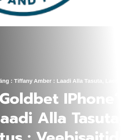
g : Tiffany Amber : Laadi Alla Tasuta, Laena Ja Saa
 Goldbet IPhone’i 
Laadi Alla Tasuta, 
us : Veebisaitide A