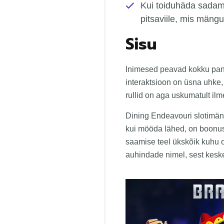
Kui toiduhäda sadam
pitsaviile, mis mäng
Sisu
Inimesed peavad kokku pan
interaktsioon on üsna uhke, 
rullid on aga uskumatult ilm
Dining Endeavouri slotimän
kui mööda lähed, on boonusm
saamise teel ükskõik kuhu 
auhindade nimel, sest keske