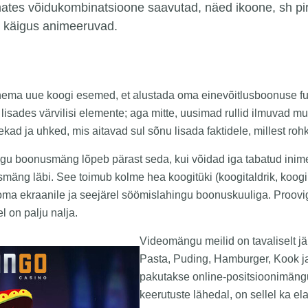
ates võidukombinatsioone saavutad, näed ikoone, sh pir
u käigus animeeruvad.
ema uue koogi esemed, et alustada oma einevõitlusboonuse fu
lisades värvilisi elemente; aga mitte, uusimad rullid ilmuvad mu
ekad ja uhked, mis aitavad sul sõnu lisada faktidele, millest ro
gu boonusmäng lõpeb pärast seda, kui võidad iga tabatud inim
äng läbi. See toimub kolme hea koogitüki (koogitaldrik, koogil
oma ekraanile ja seejärel söömislahingu boonuskuuliga. Proov
l on palju nalja.
Videomängu meilid on tavaliselt j
Pasta, Puding, Hamburger, Kook 
pakutakse online-positsioonimän
keerutuste lähedal, on sellel ka el