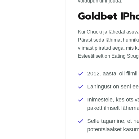
võidupunktini jõuda.
Goldbet IPh
Kui Chucki ja lähedal asuva
Pärast seda lähimat hunnik
viimast piiratud aega, mis k
Esteetiliselt on Eating Str
2012. aastal oli film
Lahingust on seni ee
Inimestele, kes otsi
pakett ilmselt lähema
Selle tagamine, et n
potentsiaalset kasumit