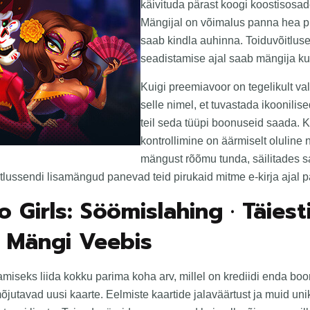
käivituda pärast koogi koostisosade
Mängijal on võimalus panna hea pir
saab kindla auhinna. Toiduvõitlus
seadistamise ajal saab mängija ku
Kuigi preemiavoor on tegelikult va
selle nimel, et tuvastada ikoonili
teil seda tüüpi boonuseid saada. 
kontrollimine on äärmiselt oluline
mängust rõõmu tunda, säilitades 
tlussendi lisamängud panevad teid pirukaid mitme e-kirja ajal 
 Girls: Söömislahing · Täiest
 Mängi Veebis
miseks liida kokku parima koha arv, millel on krediidi enda bo
utavad uusi kaarte. Eelmiste kaartide jalaväärtust ja muid un