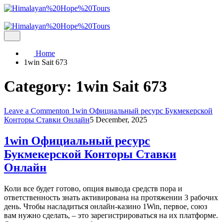
Home
1win Sait 673
Category:
1win Sait 673
Leave a Comment
on 1win Официальный ресурс Букмекерской
Конторы Ставки Онлайн
5 December, 2025
1win Официальный ресурс
Букмекерской Конторы Ставки
Онлайн
Коли все будет готово, опция вывода средств пора и
ответственность знать активирована на протяжении 3 рабочих
день. Чтобы насладиться онлайн-казино 1Win, первое, союз
вам нужно сделать, – это зарегистрироваться на их платформе.