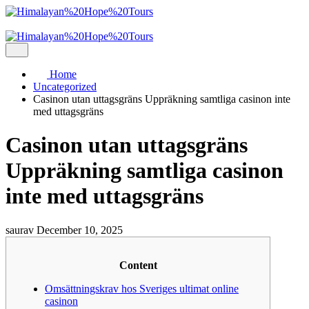
Home
Uncategorized
Casinon utan uttagsgräns Uppräkning samtliga casinon inte
med uttagsgräns
Casinon utan uttagsgräns
Uppräkning samtliga casinon
inte med uttagsgräns
saurav
December 10, 2025
Content
Omsättningskrav hos Sveriges ultimat online
casinon