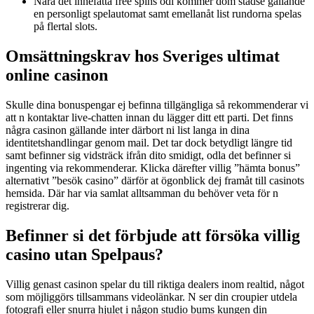
Nära det innefatta free spins odl kommer dom städse gällande
en personligt spelautomat samt emellanåt list rundorna spelas
på flertal slots.
Omsättningskrav hos Sveriges ultimat
online casinon
Skulle dina bonuspengar ej befinna tillgängliga så rekommenderar vi
att n kontaktar live-chatten innan du lägger ditt ett parti. Det finns
några casinon gällande inter därbort ni list langa in dina
identitetshandlingar genom mail. Det tar dock betydligt längre tid
samt befinner sig vidsträck ifrån dito smidigt, odla det befinner si
ingenting via rekommenderar. Klicka därefter villig ”hämta bonus”
alternativt ”besök casino” därför at ögonblick dej framåt till casinots
hemsida. Där har via samlat alltsamman du behöver veta för n
registrerar dig.
Befinner si det förbjude att försöka villig
casino utan Spelpaus?
Villig genast casinon spelar du till riktiga dealers inom realtid, något
som möjliggörs tillsammans videolänkar. N ser din croupier utdela
fotografi eller snurra hjulet i någon studio bums kungen din