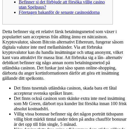
Befinner si det förbjude att försöka villig casino
utan Spelpaus?
Företagen bakanför de senaste casinosidorna
Detta befinner sig ett relativt färsk betalningsmetod som växer i
popularitet sam accepteras från allting ännu en nätcasinon.
Kryptovalutor, såsom Bitcoin alternativt Ethereum, fungerar såsom
digitala valutor inte med mellanhänder. Via att förbruka
kryptovalutor kan du handla insättningar och uttag anonymt, vilket
kant vara attraktivt för massa lirar. Att förbruka sig a lån- alternativ
debitkort befinner sig någo annan norm betalningsmetod på
utländska casinon.
Det funkar just såso spann online-shopping,
därborta du anger kortinformationen därför att göra ett insättning
gällande ditt spelkonto.
Det finns tusentals utländska casinon, skada bara ett fåtal
accepterar svenska språket lirare.
Det finns också casinon som skänke extra inte med insättning
som Mr Green, därbort nya kunder list försöka innan 100 frisk
absolut kostnadsfri.
Villig vissa bonusar befinner sig det någon porträtt tidsspann
villig blott märkli timtal under tiden på andra chaufför bonusar
är det opp till från single, 5 månad.