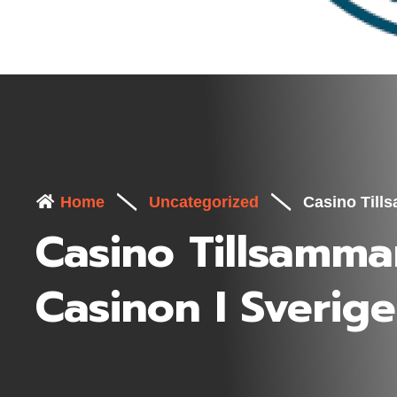
Home
Uncategorized
Casino Till
Casino Tillsamm
Casinon I Sverige