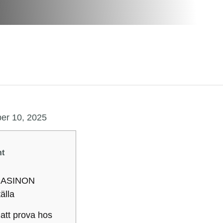
r 10, 2025
t
 CASINON
älla
att prova hos