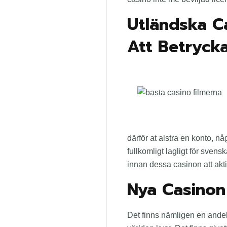
Utländska C
Att Betryck
därför at alstra en konto, n
fullkomligt lagligt för svens
innan dessa casinon att akti
Nya Casinon
Det finns nämligen en andel a