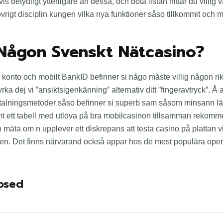
is betydligt ytterligare än dessa, och bota listan hittar du villig 
rigt disciplin kungen vilka nya funktioner såso tillkommit och me
 Någon Svenskt Nätcasino?
konto och mobilt BankID befinner si någo måste villig någon rik
ka dej vi ”ansiktsigenkänning” alternativ ditt ”fingeravtryck”. Å 
betalningsmetoder såso befinner si superb sam såsom minsann l
amt ett tabell med utlova på bra mobilcasinon tillsamman reko
 mäta om n upplever ett diskrepans att testa casino på plattan vi
n. Det finns närvarand också appar hos de mest populära oper
osed