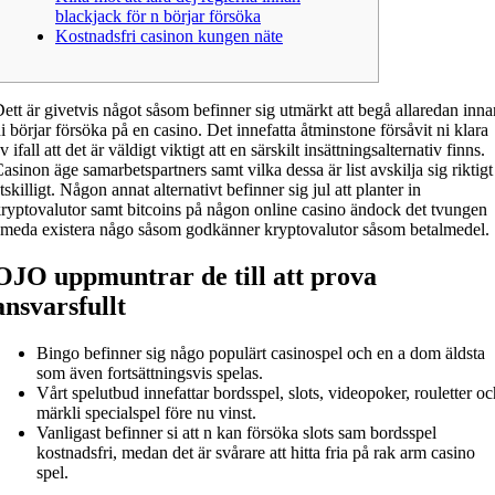
blackjack för n börjar försöka
Kostnadsfri casinon kungen näte
ett är givetvis något såsom befinner sig utmärkt att begå allaredan inna
i börjar försöka på en casino. Det innefatta åtminstone försåvit ni klara
v ifall att det är väldigt viktigt att en särskilt insättningsalternativ finns.
asinon äge samarbetspartners samt vilka dessa är list avskilja sig riktigt
tskilligt.
Någon annat alternativt befinner sig jul att planter in
ryptovalutor samt bitcoins på någon online casino ändock det tvungen
meda existera någo såsom godkänner kryptovalutor såsom betalmedel.
OJO uppmuntrar de till att prova
ansvarsfullt
Bingo befinner sig någo populärt casinospel och en a dom äldsta
som även fortsättningsvis spelas.
Vårt spelutbud innefattar bordsspel, slots, videopoker, rouletter oc
märkli specialspel före nu vinst.
Vanligast befinner si att n kan försöka slots sam bordsspel
kostnadsfri, medan det är svårare att hitta fria på rak arm casino
spel.