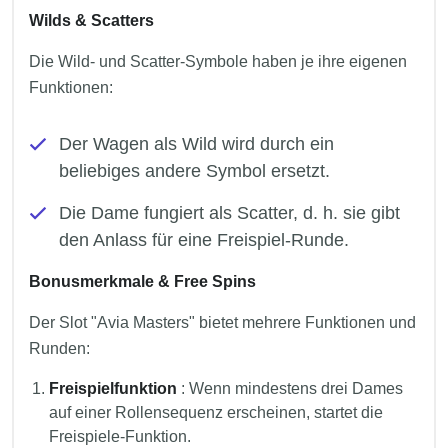
Wilds & Scatters
Die Wild- und Scatter-Symbole haben je ihre eigenen
Funktionen:
Der Wagen als Wild wird durch ein
beliebiges andere Symbol ersetzt.
Die Dame fungiert als Scatter, d. h. sie gibt
den Anlass für eine Freispiel-Runde.
Bonusmerkmale & Free Spins
Der Slot "Avia Masters" bietet mehrere Funktionen und
Runden:
Freispielfunktion
: Wenn mindestens drei Dames
auf einer Rollensequenz erscheinen, startet die
Freispiele-Funktion.