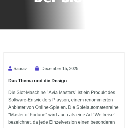
Saurav
December 15, 2025
Das Thema und die Design
Die Slot-Maschine "Avia Masters" ist ein Produkt des
Software-Entwicklers Playson, einem renommierten
Anbieter von Online-Spielen. Die Spielautomatenreihe
"Master of Fortune" wird auch als eine Art "Weltreise"
bezeichnet, da jede Einzelversion einen besonderen