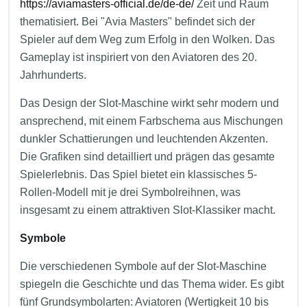
https://aviamasters-official.de/de-de/
Zeit und Raum
thematisiert. Bei "Avia Masters" befindet sich der
Spieler auf dem Weg zum Erfolg in den Wolken. Das
Gameplay ist inspiriert von den Aviatoren des 20.
Jahrhunderts.
Das Design der Slot-Maschine wirkt sehr modern und
ansprechend, mit einem Farbschema aus Mischungen
dunkler Schattierungen und leuchtenden Akzenten.
Die Grafiken sind detailliert und prägen das gesamte
Spielerlebnis. Das Spiel bietet ein klassisches 5-
Rollen-Modell mit je drei Symbolreihnen, was
insgesamt zu einem attraktiven Slot-Klassiker macht.
Symbole
Die verschiedenen Symbole auf der Slot-Maschine
spiegeln die Geschichte und das Thema wider. Es gibt
fünf Grundsymbolarten: Aviatoren (Wertigkeit 10 bis